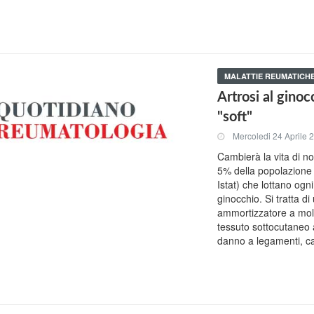
MALATTIE REUMATICH
Artrosi al ginoc
"soft"
Mercoledi 24 Aprile 
Cambierà la vita di non
5% della popolazione 
Istat) che lottano ogni
ginocchio. Si tratta d
ammortizzatore a molla
tessuto sottocutaneo 
danno a legamenti, ca