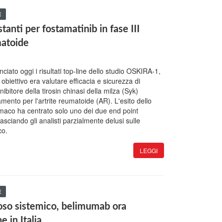
E
stanti per fostamatinib in fase III
matoide
ato oggi i risultati top-line dello studio OSKIRA-1,
cui obiettivo era valutare efficacia e sicurezza di
inibitore della tirosin chinasi della milza (Syk)
mento per l'artrite reumatoide (AR). L'esito dello
armaco ha centrato solo uno dei due end point
, lasciando gli analisti parzialmente delusi sulle
co.
LEGGI
E
oso sistemico, belimumab ora
e in Italia