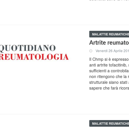
MALATTIE REUMATICH
Artrite reumato
Venerdi 26 Aprile 20
Il Chmp si è espresso
anti artrite tofacitini
sufficienti a controbila
non ritengono che la r
strutturale siano stat
sapere che farà ricor
MALATTIE REUMATICH