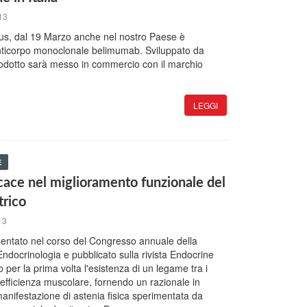
13
pus, dal 19 Marzo anche nel nostro Paese è
anticorpo monoclonale belimumab. Sviluppato da
rodotto sarà messo in commercio con il marchio
LEGGI
E
cace nel miglioramento funzionale del
trico
13
entato nel corso del Congresso annuale della
Endocrinologia e pubblicato sulla rivista Endocrine
 per la prima volta l'esistenza di un legame tra i
 l'efficienza muscolare, fornendo un razionale in
manifestazione di astenia fisica sperimentata da