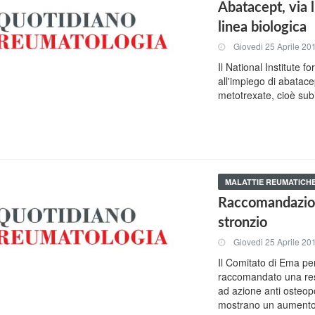
Abatacept, via 
linea biologica
Giovedi 25 Aprile 20
Il National Institute f
all'impiego di abatace
metotrexate, cioè subi
MALATTIE REUMATICH
Raccomandazioni
stronzio
Giovedi 25 Aprile 20
Il Comitato di Ema pe
raccomandato una rest
ad azione anti osteopo
mostrano un aumento d