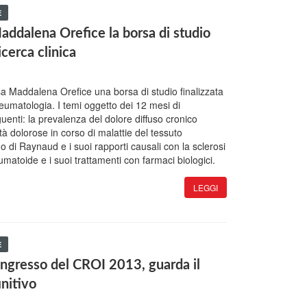
E
ddalena Orefice la borsa di studio
ricerca clinica
3
sa Maddalena Orefice una borsa di studio finalizzata
 reumatologia. I temi oggetto dei 12 mesi di
uenti: la prevalenza del dolore diffuso cronico
tà dolorose in corso di malattie del tessuto
o di Raynaud e i suoi rapporti causali con la sclerosi
eumatoide e i suoi trattamenti con farmaci biologici.
LEGGI
E
Congresso del CROI 2013, guarda il
nitivo
3