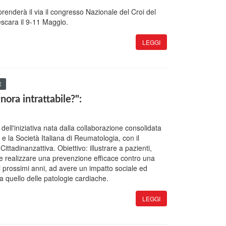
renderà il via il congresso Nazionale del Croi del
escara il 9-11 Maggio.
LEGGI
E
gnora intrattabile?":
3
dell'iniziativa nata dalla collaborazione consolidata
 e la Società Italiana di Reumatologia, con il
ittadinanzattiva. Obiettivo: illustrare a pazienti,
me realizzare una prevenzione efficace contro una
i prossimi anni, ad avere un impatto sociale ed
 quello delle patologie cardiache.
LEGGI