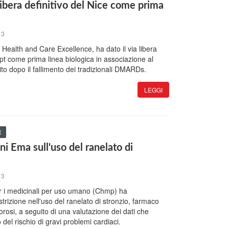
libera definitivo del Nice come prima
13
or Health and Care Excellence, ha dato il via libera
pt come prima linea biologica in associazione al
to dopo il fallimento dei tradizionali DMARDs.
LEGGI
E
 Ema sull'uso del ranelato di
13
r i medicinali per uso umano (Chmp) ha
rizione nell'uso del ranelato di stronzio, farmaco
rosi, a seguito di una valutazione dei dati che
el rischio di gravi problemi cardiaci.