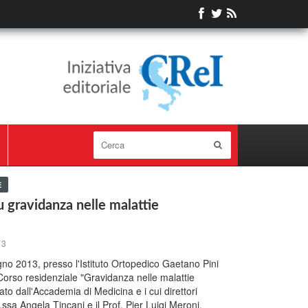
E
u gravidanza nelle malattie
13
gno 2013, presso l'Istituto Ortopedico Gaetano Pini
 Corso residenziale "Gravidanza nelle malattie
o dall'Accademia di Medicina e i cui direttori
f.ssa Angela Tincani e il Prof. Pier Luigi Meroni.