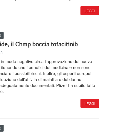
LEGGI
E
ide, il Chmp boccia tofacitinib
13
 in modo negativo circa l'approvazione del nuovo
b, ritenendo che i benefici del medicinale non sono
nciare i possibili rischi. Inoltre, gli esperti europei
iduzione dell'attività di malattia e del danno
i adeguatamente documentati. Pfizer ha subito fatto
so.
LEGGI
E