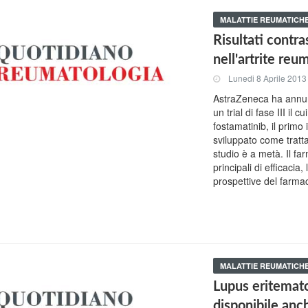
MALATTIE REUMATICH
Risultati contra
nell'artrite reu
Lunedi 8 Aprile 2013
AstraZeneca ha annunci
un trial di fase III il 
fostamatinib, il primo 
sviluppato come tratta
studio è a metà. Il f
principali di efficacia
prospettive del farma
MALATTIE REUMATICH
Lupus eritemat
disponibile anch