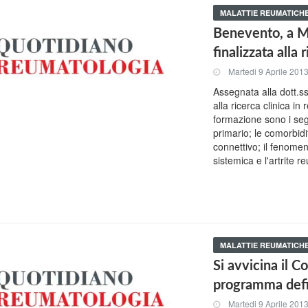
MALATTIE REUMATICH
Benevento, a Ma
finalizzata alla 
Martedi 9 Aprile 201
Assegnata alla dott.s
alla ricerca clinica in
formazione sono i seg
primario; le comorbidi
connettivo; il fenomen
sistemica e l'artrite r
MALATTIE REUMATICH
Si avvicina il 
programma defi
Martedi 9 Aprile 201