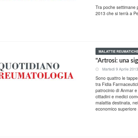
Tra poche settimane p
2013 che si terrà a P
MALATTIE REUMATICH
"Artrosi: una si
Martedi 9 Aprile 201
Sono quattro le tappe 
tra Fidia Farmaceutici
patrocinio di Anmar e C
cittadini e medici co
malattia destinata, ne
economico superiore a