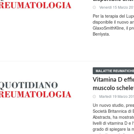
Venerdi 15 Marzo 20
Per la terapia del Lu
disponibile il nuovo 
GlaxoSmithKline, il p
Benlysta.
MALATTIE REUMATICH
Vitamina D effi
muscolo schele
Martedi 19 Marzo 20
Un nuovo studio, pres
Società Britannica di 
Abstracts, ha mostrato
livelli di vitamina D e
grado di spiegare la 