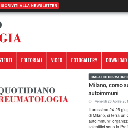
ISCRIVITI ALLA NEWSLETTER
ZIENTI
EDITORIALI
VIDEO
FOTOGALLERY
DOWNLOAD
MALATTIE REUMATICH
Milano, corso s
autoimmuni
Venerdi 26 Aprile 20
Il prossimo 24-25 giu
di Milano, si terrà un
autoimmuni" organizzat
scientifici sono la Pro