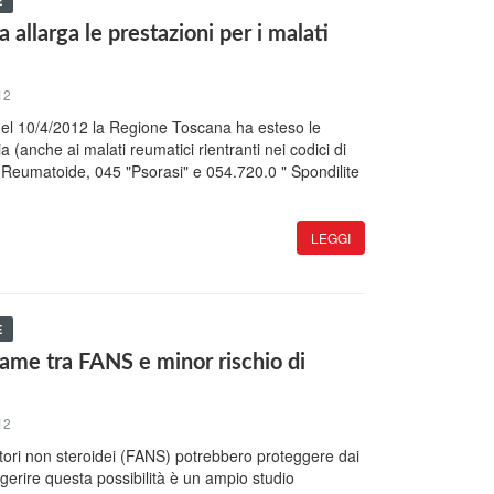
E
allarga le prestazioni per i malati
12
del 10/4/2012 la Regione Toscana ha esteso le
a (anche ai malati reumatici rientranti nei codici di
 Reumatoide, 045 "Psorasi" e 054.720.0 " Spondilite
LEGGI
E
game tra FANS e minor rischio di
12
tori non steroidei (FANS) potrebbero proteggere dai
gerire questa possibilità è un ampio studio