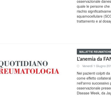
osservazionale danese
quale le persone che
rischio significativa
squamocellulare (SCC)
trattamento e al dosa
MALATTIE REUMATICH
L'anemia da FANS
Venerdi 1 Giugno 20
Nei pazienti colpiti 
come effetto collateral
nell'anno successivo
osservazionale presen
Disease Week, da Jay L