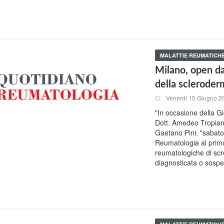
MALATTIE REUMATICH
Milano, open da
della scleroder
Venerdi 15 Giugno 2
"In occasione della Gi
Dott. Amedeo Tropiano
Gaetano Pini, "sabato 
Reumatologia al primo
reumatologiche di scre
diagnosticata o sospe