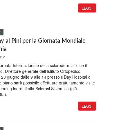
LEGGI
E
y al Pini per la Giornata Mondiale
mia
012
ornata Internazionale della sclerodermia" dice il
, Direttore generale dell'Istituto Ortopedico
23 giugno dalle 9 alle 14 presso il Day Hospital di
 piano sarà possibile effettuare gratuitamente visite
ening inerenti alla Sclerosi Sistemica (già
tta).
LEGGI