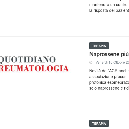
mantenere un controll
la risposta dei pazient
TERAPIA
Naprossene più
Venerdi 16 Ottobre 2
Novità dall'ACR anche
associazione precosti
protonica esomeprazolo 
solo naprossene e ridu
TERAPIA