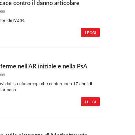
ace contro il danno articolare
009
tori dell'ACR.
LEGGI
ferme nell'AR iniziale e nella PsA
009
ovi dati su etanercept che confermano 17 anni di
l farmaco.
LEGGI