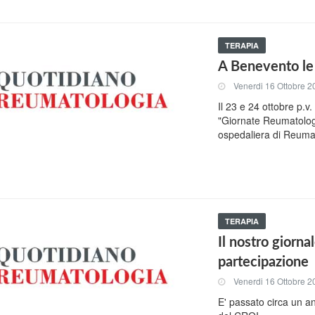
TERAPIA
A Benevento le
Venerdi 16 Ottobre 2
Il 23 e 24 ottobre p.v
"Giornate Reumatologi
ospedaliera di Reumato
TERAPIA
Il nostro giornal
partecipazione
Venerdi 16 Ottobre 2
E' passato circa un an