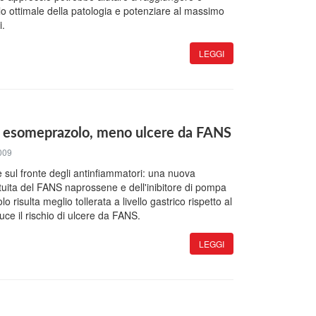
o ottimale della patologia e potenziare al massimo
i.
LEGGI
 esomeprazolo, meno ulcere da FANS
009
 sul fronte degli antinfiammatori: una nuova
tuita del FANS naprossene e dell'inibitore di pompa
risulta meglio tollerata a livello gastrico rispetto al
ce il rischio di ulcere da FANS.
LEGGI