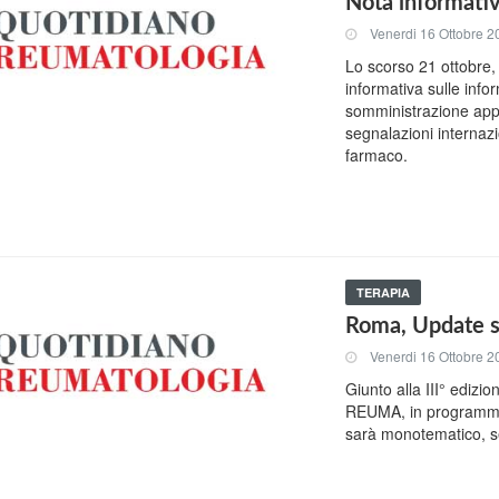
Nota informativ
Venerdi 16 Ottobre 2
Lo scorso 21 ottobre, 
informativa sulle info
somministrazione appr
segnalazioni internazi
farmaco.
TERAPIA
Roma, Update s
Venerdi 16 Ottobre 2
Giunto alla III° ediz
REUMA, in programma
sarà monotematico, se