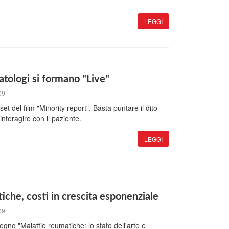
LEGGI
tologi si formano "Live"
09
et del film "Minority report". Basta puntare il dito
nteragire con il paziente.
LEGGI
iche, costi in crescita esponenziale
09
gno "Malattie reumatiche: lo stato dell'arte e