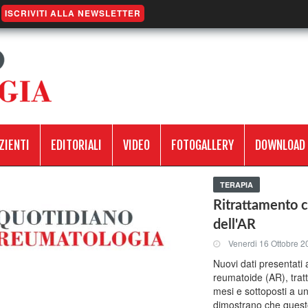
ISCRIVITI ALLA NEWSLETTER
ZIENTI
EDITORIALI
VIDEO
FOTOGALLERY
DOWNLOAD
TERAPIA
Ritrattamento 
dell'AR
Venerdi 16 Ottobre 2
Nuovi dati presentati a
reumatoide (AR), tratt
mesi e sottoposti a u
dimostrano che quest