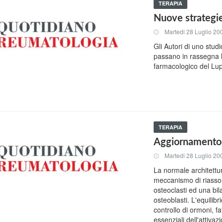
TERAPIA
Nuove strategie
Martedi 28 Luglio 20
Gli Autori di uno stu
passano in rassegna l
farmacologico del Lu
TERAPIA
Aggiornamento
Martedi 28 Luglio 20
La normale architettu
meccanismo di riassor
osteoclasti ed una bi
osteoblasti. L'equilib
controllo di ormoni, fa
essenziali dell'attiva