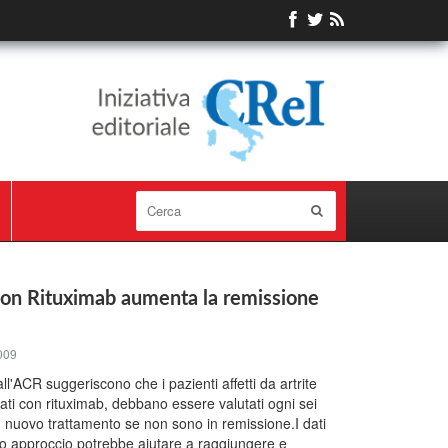
con Rituximab aumenta la remissione
009
ll'ACR suggeriscono che i pazienti affetti da artrite
ati con rituximab, debbano essere valutati ogni sei
n nuovo trattamento se non sono in remissione.I dati
o approccio potrebbe aiutare a raggiungere e