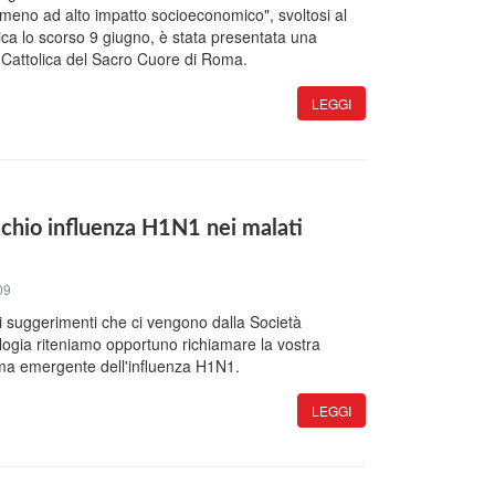
omeno ad alto impatto socioeconomico", svoltosi al
ca lo scorso 9 giugno, è stata presentata una
à Cattolica del Sacro Cuore di Roma.
LEGGI
schio influenza H1N1 nei malati
09
 suggerimenti che ci vengono dalla Società
ogia riteniamo opportuno richiamare la vostra
ema emergente dell'influenza H1N1.
LEGGI