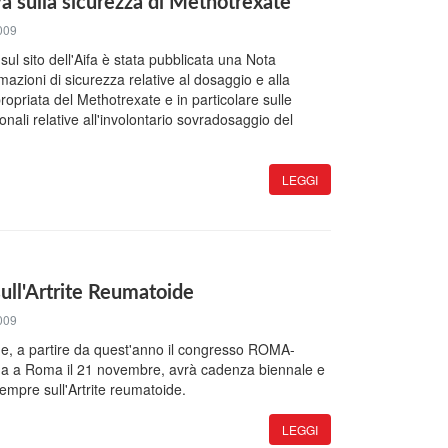
a sulla sicurezza di Methotrexate
009
sul sito dell'Aifa è stata pubblicata una Nota
rmazioni di sicurezza relative al dosaggio e alla
opriata del Methotrexate e in particolare sulle
onali relative all'involontario sovradosaggio del
LEGGI
ull'Artrite Reumatoide
009
ione, a partire da quest'anno il congresso ROMA-
 a Roma il 21 novembre, avrà cadenza biennale e
mpre sull'Artrite reumatoide.
LEGGI