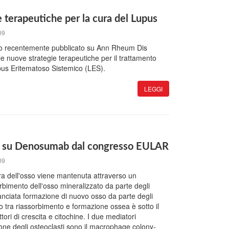
 terapeutiche per la cura del Lupus
09
dio recentemente pubblicato su Ann Rheum Dis
e nuove strategie terapeutiche per il trattamento
pus Eritematoso Sistemico (LES).
LEGGI
 su Denosumab dal congresso EULAR
09
ra dell'osso viene mantenuta attraverso un
bimento dell'osso mineralizzato da parte degli
lanciata formazione di nuovo osso da parte degli
rio tra riassorbimento e formazione ossea è sotto il
ttori di crescita e citochine. I due mediatori
zione degli osteoclasti sono il macrophage colony-