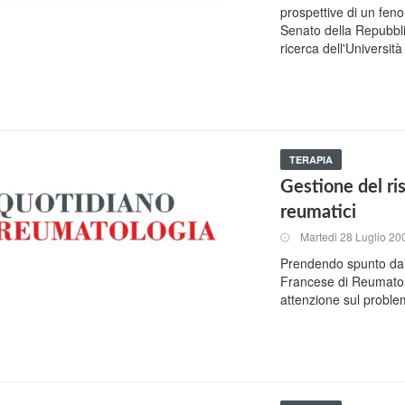
prospettive di un fen
Senato della Repubbli
ricerca dell'Universit
TERAPIA
Gestione del ri
reumatici
Martedi 28 Luglio 20
Prendendo spunto dai
Francese di Reumatol
attenzione sul probl