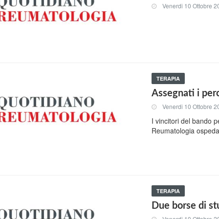
Venerdi 10 Ottobre 2
TERAPIA
Assegnati i perc
Venerdi 10 Ottobre 2
I vincitori del bando p
Reumatologia ospedali
TERAPIA
Due borse di st
Venerdi 10 Ottobre 2