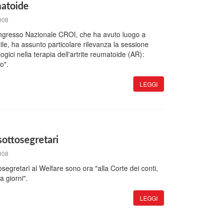
matoide
008
ongresso Nazionale CROI, che ha avuto luogo a
ile, ha assunto particolare rilevanza la sessione
ogici nella terapia dell'artrite reumatoide (AR):
o".
LEGGI
sottosegretari
008
osegretari al Welfare sono ora "alla Corte dei conti,
a giorni".
LEGGI