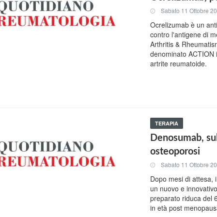
Sabato 11 Ottobre 2
Ocrelizumab è un ant
contro l'antigene di m
Arthritis & Rheumatism
denominato ACTION in 
artrite reumatoide.
TERAPIA
Denosumab, subi
osteoporosi
Sabato 11 Ottobre 2
Dopo mesi di attesa, i
un nuovo e innovativo
preparato riduca del 68
in età post menopaus