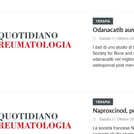
TERAPIA
Odanacatib aum
Sabato 11 Ottobre 2
I dati di uno studio d
Society for Bone and 
odanacatib nel miglio
osteoporosi post men
TERAPIA
Naproxcinod, posi
Sabato 11 Ottobre 2
La società francese Ni
secondo studio pivotal