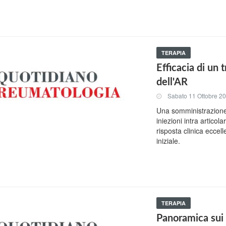
TERAPIA
Efficacia di un 
dell'AR
Sabato 11 Ottobre 2
Una somministrazione
iniezioni intra artico
risposta clinica eccell
iniziale.
TERAPIA
Panoramica sui