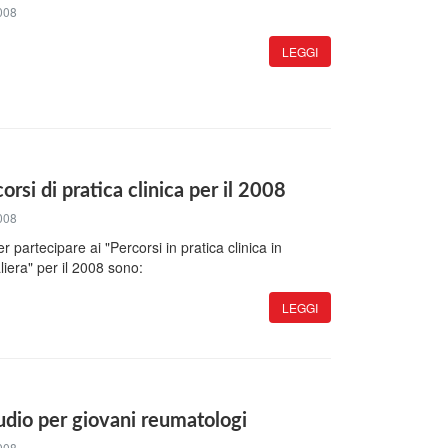
008
LEGGI
orsi di pratica clinica per il 2008
008
er partecipare ai "Percorsi in pratica clinica in
era" per il 2008 sono:
LEGGI
udio per giovani reumatologi
008