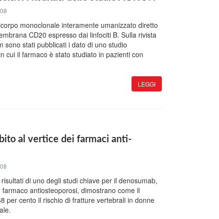
008
icorpo monoclonale interamente umanizzato diretto
embrana CD20 espresso dai linfociti B. Sulla rivista
 sono stati pubblicati i dato di uno studio
cui il farmaco è stato studiato in pazienti con
LEGGI
to al vertice dei farmaci anti-
008
 risultati di uno degli studi chiave per il denosumab,
 farmaco antiosteoporosi, dimostrano come il
 per cento il rischio di fratture vertebrali in donne
ale.