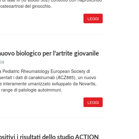
osteoartrosi del ginocchio.
LEGGI
ovo biologico per l'artrite giovanile
008
la Pediatric Rheumatology European Society di
sentati i dati di canakinumab (ACZ885), un nuovo
e interamente umanizzato sviluppato da Novartis,
 range di patologie autoimmuni.
LEGGI
itivi i risultati dello studio ACTION