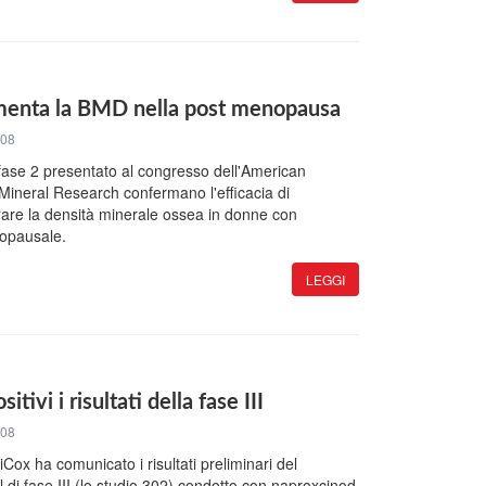
enta la BMD nella post menopausa
008
i fase 2 presentato al congresso dell'American
Mineral Research confermano l'efficacia di
rare la densità minerale ossea in donne con
opausale.
LEGGI
tivi i risultati della fase III
008
Cox ha comunicato i risultati preliminari del
 di fase III (lo studio 302) condotto con naproxcinod