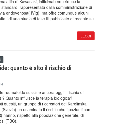
 malattia di Kawasaki, infliximab non riduce la
ia standard, rappresentata dalla somministrazione di
via endovenosa( IVIg), ma offre comunque alcuni
ultati di uno studio di fase III pubblicato di recente su
LEGGI
E
de: quanto è alto il rischio di
14
ite reumatoide sussiste ancora oggi il rischio di
si? Quanto influisce la terapia biologica?
i quesiti, un gruppo di ricercatori del Karolinska
a (Svezia) ha esaminato il rischio che i pazienti con
) hanno, rispetto alla popolazione generale, di
osi (TBC).