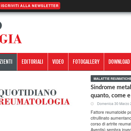
ISCRIVITI ALLA NEWSLETTER
ZIENTI
EDITORIALI
VIDEO
FOTOGALLERY
DOWNLOAD
MALATTIE REUMATICH
Sindrome metabo
quanto, come e
Domenica 30 Marzo 
Fattore reumatoide po
citrullinato aumentano
corso di artrite reuma
Aventis) sembra invec