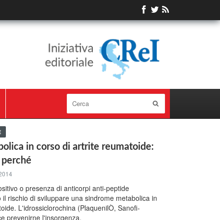
E
lica in corso di artrite reumatoide:
 perché
2014
sitivo o presenza di anticorpi anti-peptide
 il rischio di sviluppare una sindrome metabolica in
toide. L'idrossiclorochina (PlaquenilÒ, Sanofi-
e prevenirne l'insorgenza.