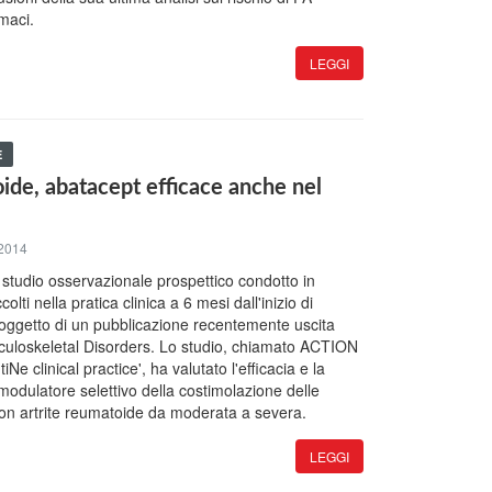
maci.
LEGGI
E
ide, abatacept efficace anche nel
2014
un studio osservazionale prospettico condotto in
ti nella pratica clinica a 6 mesi dall'inizio di
 oggetto di un pubblicazione recentemente uscita
culoskeletal Disorders. Lo studio, chiamato ACTION
e clinical practice', ha valutato l'efficacia e la
o modulatore selettivo della costimolazione delle
 con artrite reumatoide da moderata a severa.
LEGGI