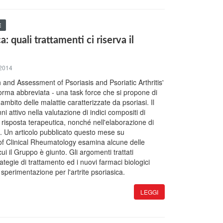
E
a: quali trattamenti ci riserva il
2014
 and Assessment of Psoriasis and Psoriatic Arthritis'
rma abbreviata - una task force che si propone di
'ambito delle malattie caratterizzate da psoriasi. Il
i attivo nella valutazione di indici compositi di
di risposta terapeutica, nonché nell'elaborazione di
e. Un articolo pubblicato questo mese su
 of Clinical Rheumatology esamina alcune delle
cui il Gruppo è giunto. Gli argomenti trattati
rategie di trattamento ed i nuovi farmaci biologici
 sperimentazione per l'artrite psoriasica.
LEGGI