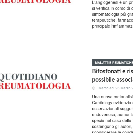
L'angiogenesi è un pr
si verifica in corso d
sintomatologia più gra
terapeutiche, farmac
principale l'infiamma
MALATTIE REUMATICH
Bifosfonati e r
possibile assoc
Mercoledi 26 Marzo 
Una nuova metanalisi 
Cardiology evidenzia c
osservazionali suggeri
endovenosa, aumenta il
specie nel caso delle 
sostengono gli autori
riconsiderare le conclu