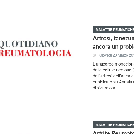
MALATTIE REUMATICH
Artrosi, tanezum
ancora un prob
Giovedi 20 Marzo 20
L'anticorpo monoclonal
delle cellule nervose 
dell'artrosi dell'anca 
pubblicato su Annals
di sicurezza.
MALATTIE REUMATICH
Artrite Reumato