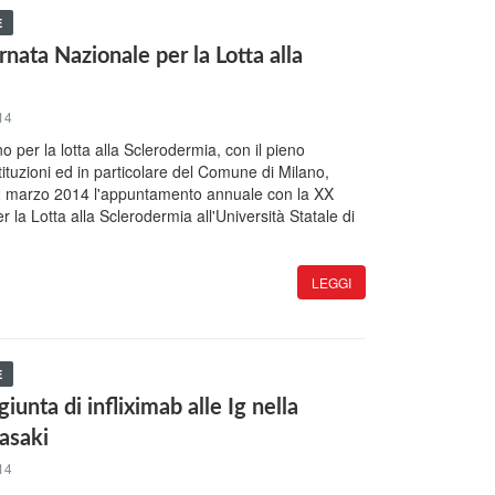
E
rnata Nazionale per la Lotta alla
14
no per la lotta alla Sclerodermia, con il pieno
stituzioni ed in particolare del Comune di Milano,
2 marzo 2014 l'appuntamento annuale con la XX
 la Lotta alla Sclerodermia all'Università Statale di
LEGGI
E
iunta di infliximab alle Ig nella
asaki
14