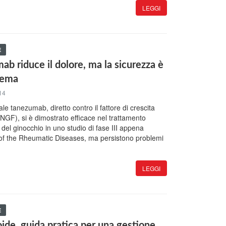
LEGGI
E
ab riduce il dolore, ma la sicurezza è
lema
14
e tanezumab, diretto contro il fattore di crescita
(NGF), si è dimostrato efficace nel trattamento
e del ginocchio in uno studio di fase III appena
 of the Rheumatic Diseases, ma persistono problemi
LEGGI
E
ide, guida pratica per una gestione