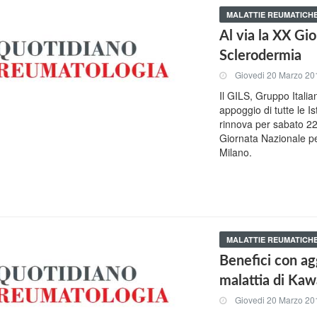
MALATTIE REUMATICH
Al via la XX Gio
Sclerodermia
Giovedi 20 Marzo 20
Il GILS, Gruppo Italia
appoggio di tutte le I
rinnova per sabato 2
Giornata Nazionale per
Milano.
MALATTIE REUMATICH
Benefici con agg
malattia di Kaw
Giovedi 20 Marzo 20