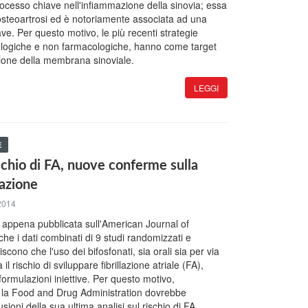
ocesso chiave nell'infiammazione della sinovia; essa
i osteoartrosi ed è notoriamente associata ad una
ve. Per questo motivo, le più recenti strategie
ologiche e non farmacologiche, hanno come target
zione della membrana sinoviale.
LEGGI
E
ischio di FA, nuove conferme sulla
iazione
2014
appena pubblicata sull'American Journal of
he i dati combinati di 9 studi randomizzati e
scono che l'uso dei bifosfonati, sia orali sia per via
 rischio di sviluppare fibrillazione atriale (FA),
formulazioni iniettive. Per questo motivo,
, la Food and Drug Administration dovrebbe
sioni della sua ultima analisi sul rischio di FA