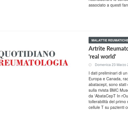
associato a questi far
MALATTIE REUMATICH
Artrite Reumato
'real world'
Domenica 23 Marzo 
I dati preliminari di 
Europa e Canada, raccol
abatacept, sono stati
sulla rivista BMC Mus
da 'AbataCepT In rOutiN
tollerabilità del prim
cellule T su pazienti