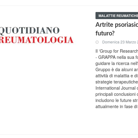
MALATTIE REUMATICH
Artrite psoriasic
futuro?
Domenica 23 Marzo 
Il 'Group for Research
- GRAPPA nella sua fo
guidare la ricerca nell
Gruppo è da alcuni ann
attività di malattia e 
strategie terapeutich
International Journal
principali conclusioni 
includono le future st
attualmente in fase di