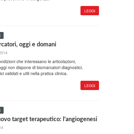
LEGGI
E
rcatori, oggi e domani
2014
ondizioni che interessano le articolazioni,
oggi non dispone di biomarcatori diagnostici,
i validati e utili nella pratica clinica.
LEGGI
E
uovo target terapeutico: l'angiogenesi
14