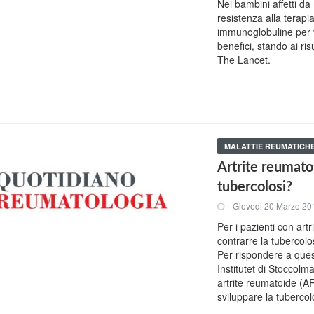
Nei bambini affetti da
resistenza alla terap
immunoglobuline per 
benefici, stando ai ris
The Lancet.
MALATTIE REUMATICH
Artrite reumatoi
tubercolosi?
Giovedi 20 Marzo 20
Per i pazienti con artr
contrarre la tubercolo
Per rispondere a quest
Institutet di Stoccolm
artrite reumatoide (AR
sviluppare la tubercol