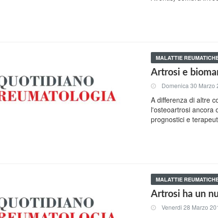
MALATTIE REUMATICH
Artrosi e bioma
Domenica 30 Marzo 
A differenza di altre c
l'osteoartrosi ancora 
prognostici e terapeutic
MALATTIE REUMATICH
Artrosi ha un n
Venerdi 28 Marzo 20