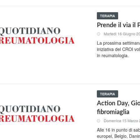
TERAPIA
Prende il via i
Martedi 16 Giugno 2
La prossima settimana
iniziativa del CROI vo
in reumatologia.
TERAPIA
Action Day, Gio
fibromiaglia
Domenica 15 Marzo 
Alle 16 in punto di 
europei, Belgio, Dani