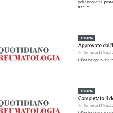
dell'osteoporosi post
fratture.
TERAPIA
Approvato dall'
Domenica 15 Marzo 
L'Fda ha approvato fe
TERAPIA
Completato il d
Domenica 15 Marzo 
L'Fda ha formalmente a