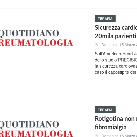
TERAPIA
Sicurezza cardi
20mila pazienti
Domenica 15 Marzo 
Sull'American Heart Jou
dello studio PRECISION
la sicurezza cardiova
caso il capostipite de
TERAPIA
Rotigotina non 
fibromialgia
Domenica 15 Marzo 