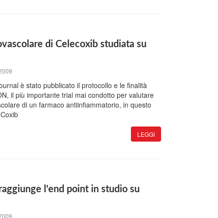
ovascolare di Celecoxib studiata su
2009
rnal è stato pubblicato il protocollo e le finalità
, il più importante trial mai condotto per valutare
scolare di un farmaco antiinfiammatorio, in questo
i Coxib
LEGGI
raggiunge l'end point in studio su
2009