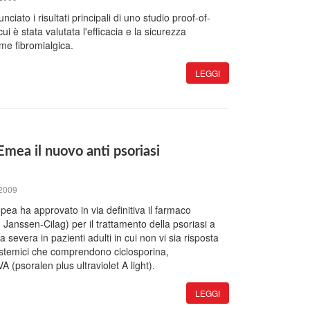
iato i risultati principali di uno studio proof-of-
cui è stata valutata l'efficacia e la sicurezza
ome fibromialgica.
LEGGI
Emea il nuovo anti psoriasi
2009
a ha approvato in via definitiva il farmaco
Janssen-Cilag) per il trattamento della psoriasi a
severa in pazienti adulti in cui non vi sia risposta
 sistemici che comprendono ciclosporina,
 (psoralen plus ultraviolet A light).
LEGGI