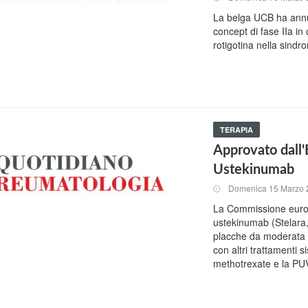
La belga UCB ha annunc
concept di fase IIa in 
rotigotina nella sindr
TERAPIA
Approvato dall'
Ustekinumab
Domenica 15 Marzo 
La Commissione europe
ustekinumab (Stelara, 
placche da moderata a 
con altri trattamenti
methotrexate e la PUVA