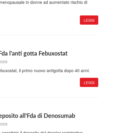
-menopausale in donne ad aumentato rischio di
LEGGI
Fda l'anti gotta Febuxostat
2009
buxostat, il primo nuovo antigotta dopo 40 anni.
LEGGI
eposito all'Fda di Denosumab
2009
ccettato il deposito del dossier registrativo