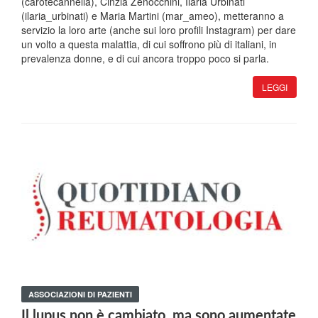
(carotecannella), Cinzia Zenocchini, Ilaria Urbinati
(ilaria_urbinati) e Maria Martini (mar_ameo), metteranno a
servizio la loro arte (anche sui loro profili Instagram) per dare
un volto a questa malattia, di cui soffrono più di italiani, in
prevalenza donne, e di cui ancora troppo poco si parla.
LEGGI
ASSOCIAZIONI DI PAZIENTI
Il lupus non è cambiato, ma sono aumentate