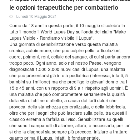
le opzioni terapeutiche per combatterlo
Lunedi 10 Maggio 2021
Come da 18 anni a questa parte, il 10 maggio si celebra in
tutto il mondo il World Lupus Day sull'onda del claim "Make
Lupus Visible - Rendiamo visibile il Lupus".
Una giornata di sensibilizzazione verso questa malattia
cronica, autoimmune, che può colpire pelle, articolazioni,
cuore, polmoni, reni, cellule del sangue, di cui si parla ancora
troppo poco. Ogni anno, solo nel nostro Paese, vengono
diagnosticati 1.500-2.000 nuovi casi di Lupus, una malattia
che può presentarsi già in età pediatrica (interessa, infatti, 5
bambini su 1milione) ma che predilige le giovani donne tra i
15 e 45 anni, con un rapporto di 9 a 1 rispetto agli uomini. È
una malattia che può compromettere seriamente la qualità
della vita di chi ne è affetto, a causa dei forti dolori che
provoca, della stanchezza generalizzata, e della febbricola,
oltre che per i segni che può lasciare sulla pelle, tra questi il
classico eritema a farfalla sul viso. Sensibilizzare su quelli
che sono i campanelli di allarme, allora, è necessario, per far
sì che la diagnosi sia sempre più precoce. Iniziare a trattare
quanto prima il Lupus, infatti, è fondamentale.