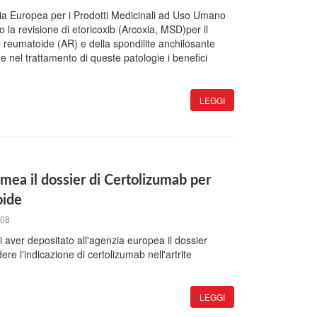
zia Europea per i Prodotti Medicinali ad Uso Umano
la revisione di etoricoxib (Arcoxia, MSD)per il
te reumatoide (AR) e della spondilite anchilosante
 nel trattamento di queste patologie i benefici
LEGGI
Emea il dossier di Certolizumab per
oide
008
aver depositato all'agenzia europea il dossier
dere l'indicazione di certolizumab nell'artrite
LEGGI