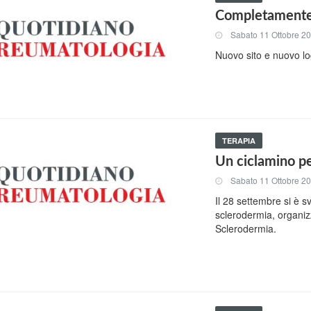
Completamente r
Sabato 11 Ottobre 2
Nuovo sito e nuovo log
TERAPIA
Un ciclamino pe
Sabato 11 Ottobre 2
Il 28 settembre si è sv
sclerodermia, organizz
Sclerodermia.