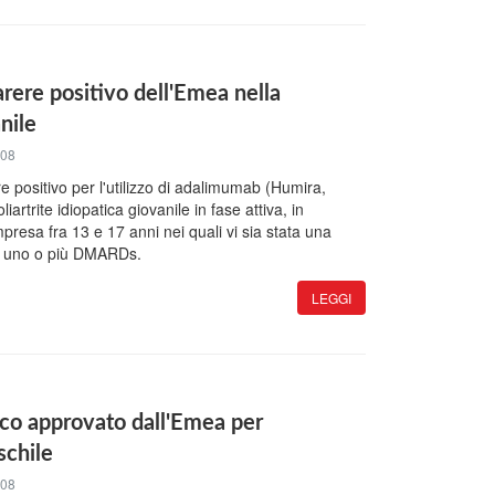
ere positivo dell'Emea nella
anile
008
e positivo per l'utilizzo di adalimumab (Humira,
iartrite idiopatica giovanile in fase attiva, in
presa fra 13 e 17 anni nei quali vi sia stata una
a uno o più DMARDs.
LEGGI
co approvato dall'Emea per
schile
008