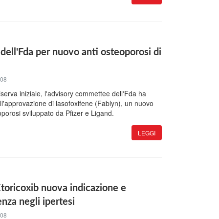
 dell'Fda per nuovo anti osteoporosi di
008
serva iniziale, l'advisory commettee dell'Fda ha
all'approvazione di lasofoxifene (Fablyn), un nuovo
oporosi sviluppato da Pfizer e Ligand.
LEGGI
toricoxib nuova indicazione e
nza negli ipertesi
008