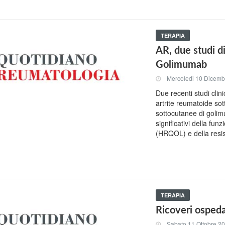
TERAPIA
AR, due studi di
Golimumab
Mercoledi 10 Dicemb
Due recenti studi clin
artrite reumatoide sot
sottocutanee di goli
significativi della funz
(HRQOL) e della resist
TERAPIA
Ricoveri ospedal
Sabato 11 Ottobre 2