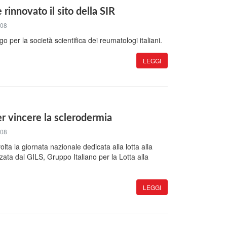
innovato il sito della SIR
008
o per la società scientifica dei reumatologi italiani.
LEGGI
r vincere la sclerodermia
008
olta la giornata nazionale dedicata alla lotta alla
ata dal GILS, Gruppo Italiano per la Lotta alla
LEGGI