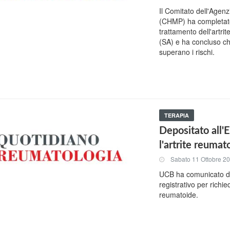
Il Comitato dell'Agen
(CHMP) ha completato 
trattamento dell'artri
(SA) e ha concluso che
superano i rischi.
TERAPIA
Depositato all'
l'artrite reumat
Sabato 11 Ottobre 2
UCB ha comunicato di 
registrativo per richie
reumatoide.