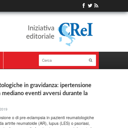
ologiche in gravidanza: ipertensione
 mediano eventi avversi durante la
 2019
nsione o di pre-eclampsia in pazienti reumatologiche
 da artrite reumatoide (AR), lupus (LES) o psoriasi,