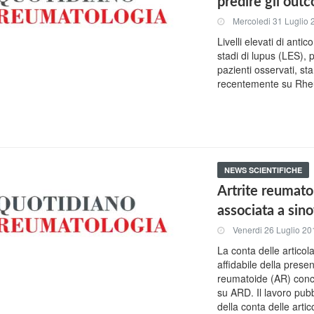
predire gli outc
Mercoledi 31 Luglio
Livelli elevati di antic
stadi di lupus (LES),
pazienti osservati, sta
recentemente su Rhe
NEWS SCIENTIFICHE
Artrite reumatoi
associata a sin
Venerdi 26 Luglio 20
La conta delle articol
affidabile della prese
reumatoide (AR) concl
su ARD. Il lavoro pubbl
della conta delle artic