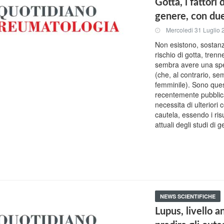
Gotta, i fattori
genere, con due
Mercoledi 31 Luglio
Non esistono, sostanzi
rischio di gotta, tren
sembra avere una speci
(che, al contrario, se
femminile). Sono quest
recentemente pubblic
necessita di ulterior
cautela, essendo i risu
attuali degli studi di
NEWS SCIENTIFICHE
Lupus, livello a