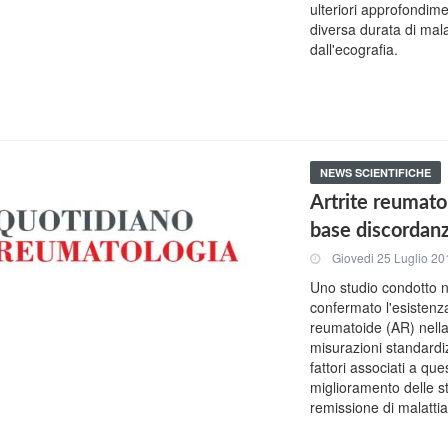
ulteriori approfondime
diversa durata di mala
dall'ecografia.
NEWS SCIENTIFICHE
Artrite reumatoi
base discordanza
Giovedi 25 Luglio 20
Uno studio condotto 
confermato l'esistenza
reumatoide (AR) nella
misurazioni standardiz
fattori associati a qu
miglioramento delle st
remissione di malattia