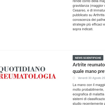
rende conto della mag
gravidanza (maggior r
Cesareo, e di immatur
pubblicato su Arthriti
conoscenza dei pathwa
strategie più efficaci
sopra indicati.
NEWS SCIENTIFICHE
Artrite reumato
quale mano pref
Venerdi 30 Agosto 2
La mano con il maggio
molto probabilmente, l
ecografica di malattia 
sistemi di classificaz
studio recentemente p