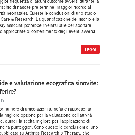
gior frequenza di alcuni outcome avversi durante la
ischio di nascite pre-termine, maggior ricorso al
ità neonatale). Queste le conclusioni di uno studio
s Care & Research. La quantificazione del rischio e la
y associati potrebbe rivelarsi utile per adottare
 ed appropriate di contenimento degli eventi avversi
LEGGI
ide e valutazione ecografica sinovite:
erire?
019
r numero di articolazioni tumefatte rappresenta,
a migliore opzione per la valutazione dell'attività
e, quindi, la scelta migliore per l'applicazione di
ione "a punteggio". Sono queste le conclusioni di uno
ubblicato su Arthritis Research & Therapy, che