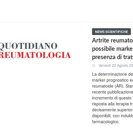
NEWS SCIENTIFICHE
Artrite reumatoi
possibile marker
presenza di tra
Venerdi 23 Agosto 2
La determinazione del 
marker prognostico eco
reumatoide (AR). Stando
recente pubblicazione 
incremento di questo
risposta alla terapia tr
decisamente superiore
disponibili, con indub
farmacologico.