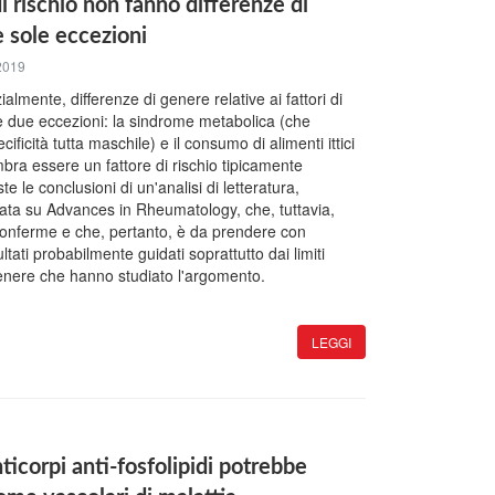
 di rischio non fanno differenze di
 sole eccezioni
 2019
almente, differenze di genere relative ai fattori di
ne due eccezioni: la sindrome metabolica (che
ficità tutta maschile) e il consumo di alimenti ittici
mbra essere un fattore di rischio tipicamente
e le conclusioni di un'analisi di letteratura,
ata su Advances in Rheumatology, che, tuttavia,
i conferme e che, pertanto, è da prendere con
ltati probabilmente guidati soprattutto dai limiti
 genere che hanno studiato l'argomento.
LEGGI
nticorpi anti-fosfolipidi potrebbe