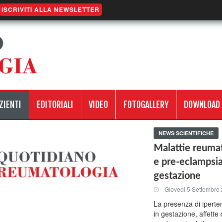
ISCRIVITI ALLA NEWSLETTER
ZIENTI
EDITORIALI
VIDEO
FOTOGALLERY
DOWNLOAD
NEWS SCIENTIFICHE
Malattie reumat
e pre-eclampsia
gestazione
Giovedi 5 Settembre
La presenza di iperte
in gestazione, affette