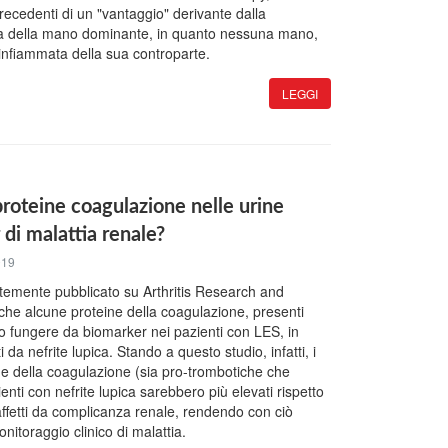
recedenti di un "vantaggio" derivante dalla
ca della mano dominante, in quanto nessuna mano,
 infiammata della sua controparte.
LEGGI
 proteine coagulazione nelle urine
 di malattia renale?
019
temente pubblicato su Arthritis Research and
he alcune proteine della coagulazione, presenti
ro fungere da biomarker nei pazienti con LES, in
ti da nefrite lupica. Stando a questo studio, infatti, i
eine della coagulazione (sia pro-trombotiche che
ienti con nefrite lupica sarebbero più elevati rispetto
 affetti da complicanza renale, rendendo con ciò
onitoraggio clinico di malattia.