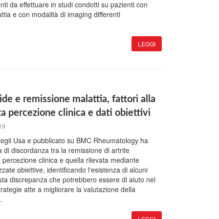
nti da effettuare in studi condotti su pazienti con
ttia e con modalità di imaging differenti
LEGGI
de e remissione malattia, fattori alla
 percezione clinica e dati obiettivi
19
negli Usa e pubblicato su BMC Rheumatology ha
 di discordanza tra la remissione di artrite
 percezione clinica e quella rilevata mediante
zate obiettive, identificando l'esistenza di alcuni
esta discrepanza che potrebbero essere di aiuto nel
rategie atte a migliorare la valutazione della
.
LEGGI