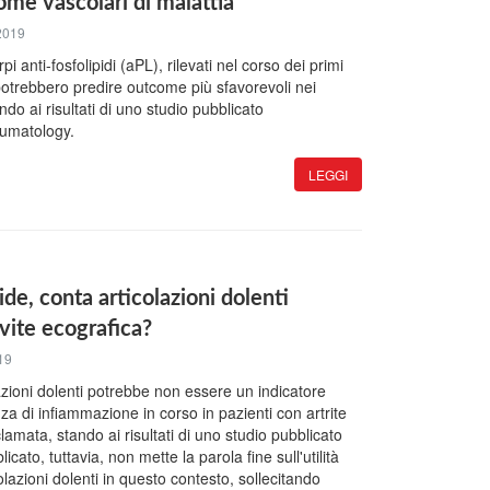
ome vascolari di malattia
 2019
orpi anti-fosfolipidi (aPL), rilevati nel corso dei primi
 potrebbero predire outcome più sfavorevoli nei
ndo ai risultati di uno studio pubblicato
umatology.
LEGGI
de, conta articolazioni dolenti
ovite ecografica?
19
azioni dolenti potrebbe non essere un indicatore
nza di infiammazione in corso in pazienti con artrite
amata, stando ai risultati di uno studio pubblicato
icato, tuttavia, non mette la parola fine sull'utilità
olazioni dolenti in questo contesto, sollecitando