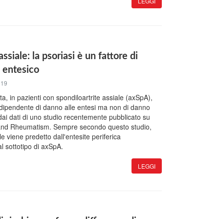
LEGGI
ssiale: la psoriasi è un fattore di
o entesico
019
a, in pazienti con spondiloartrite assiale (axSpA),
 indipendente di danno alle entesi ma non di danno
 dai dati di uno studio recentemente pubblicato su
s and Rheumatism. Sempre secondo questo studio,
le viene predetto dall'entesite periferica
 sottotipo di axSpA.
LEGGI