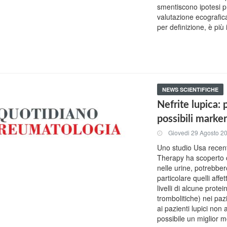
smentiscono ipotesi p
valutazione ecografi
per definizione, è più
NEWS SCIENTIFICHE
Nefrite lupica:
possibili marker
Giovedi 29 Agosto 2
Uno studio Usa recen
Therapy ha scoperto c
nelle urine, potrebbe
particolare quelli affet
livelli di alcune prot
trombolitiche) nei paz
ai pazienti lupici non
possibile un miglior m