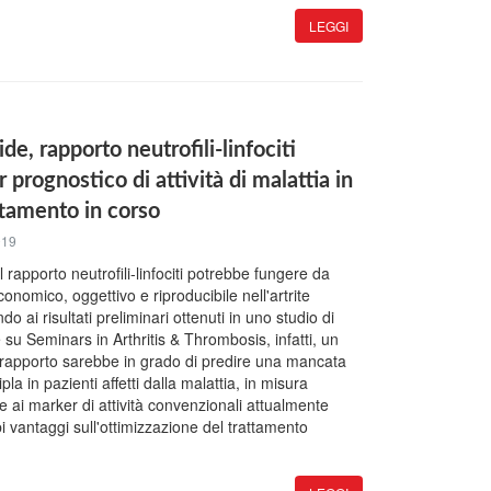
LEGGI
de, rapporto neutrofili-linfociti
 prognostico di attività di malattia in
ttamento in corso
019
rapporto neutrofili-linfociti potrebbe fungere da
nomico, oggettivo e riproducibile nell'artrite
 ai risultati preliminari ottenuti in uno studio di
su Seminars in Arthritis & Thrombosis, infatti, un
 rapporto sarebbe in grado di predire una mancata
ipla in pazienti affetti dalla malattia, in misura
 ai marker di attività convenzionali attualmente
bi vantaggi sull'ottimizzazione del trattamento