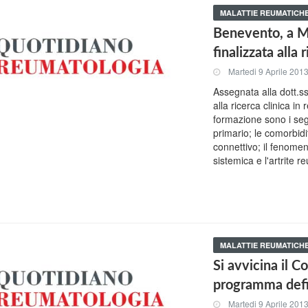
MALATTIE REUMATICH
Benevento, a Ma
finalizzata alla 
Martedi 9 Aprile 201
Assegnata alla dott.s
alla ricerca clinica in
formazione sono i seg
primario; le comorbidi
connettivo; il fenomen
sistemica e l'artrite r
MALATTIE REUMATICH
Si avvicina il 
programma defi
Martedi 9 Aprile 201