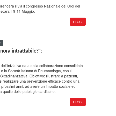
renderà il via il congresso Nazionale del Croi del
escara il 9-11 Maggio.
LEGGI
E
gnora intrattabile?":
3
dell'iniziativa nata dalla collaborazione consolidata
 e la Società Italiana di Reumatologia, con il
ittadinanzattiva. Obiettivo: illustrare a pazienti,
me realizzare una prevenzione efficace contro una
i prossimi anni, ad avere un impatto sociale ed
 quello delle patologie cardiache.
LEGGI