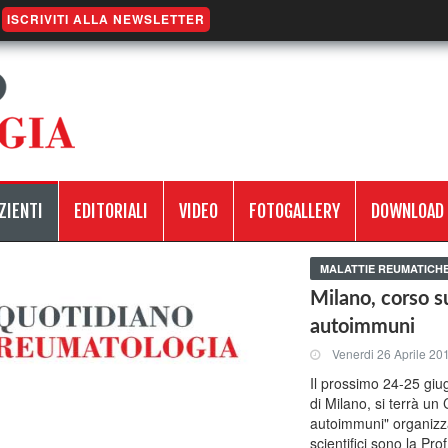
ISCRIVITI ALLA NEWSLETTER
ZIENTI
EDITORIALI
VIDEO
FOTOGALLERY
DOWNLOAD
MALATTIE REUMATICH
Milano, corso s
autoimmuni
Venerdi 26 Aprile 20
Il prossimo 24-25 giu
di Milano, si terrà un
autoimmuni" organizzat
scientifici sono la Pro