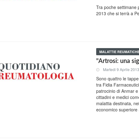
Tra poche settimane p
2013 che si terrà a P
MALATTIE REUMATICH
"Artrosi: una si
Martedi 9 Aprile 201
Sono quattro le tappe 
tra Fidia Farmaceutici
patrocinio di Anmar e C
cittadini e medici co
malattia destinata, ne
economico superiore a