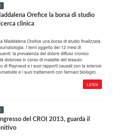
E
ddalena Orefice la borsa di studio
ricerca clinica
3
sa Maddalena Orefice una borsa di studio finalizzata
 reumatologia. I temi oggetto dei 12 mesi di
uenti: la prevalenza del dolore diffuso cronico
tà dolorose in corso di malattie del tessuto
o di Raynaud e i suoi rapporti causali con la sclerosi
eumatoide e i suoi trattamenti con farmaci biologici.
LEGGI
E
Congresso del CROI 2013, guarda il
nitivo
3