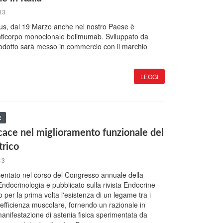
13
pus, dal 19 Marzo anche nel nostro Paese è
anticorpo monoclonale belimumab. Sviluppato da
rodotto sarà messo in commercio con il marchio
LEGGI
E
cace nel miglioramento funzionale del
trico
13
entato nel corso del Congresso annuale della
Endocrinologia e pubblicato sulla rivista Endocrine
 per la prima volta l'esistenza di un legame tra i
 l'efficienza muscolare, fornendo un razionale in
manifestazione di astenia fisica sperimentata da