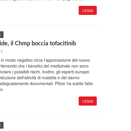
LEGGI
E
ide, il Chmp boccia tofacitinib
13
 in modo negativo circa l'approvazione del nuovo
b, ritenendo che i benefici del medicinale non sono
nciare i possibili rischi. Inoltre, gli esperti europei
iduzione dell'attività di malattia e del danno
i adeguatamente documentati. Pfizer ha subito fatto
so.
LEGGI
E