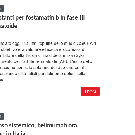
E
stanti per fostamatinib in fase III
matoide
ato oggi i risultati top-line dello studio OSKIRA-1,
cui obiettivo era valutare efficacia e sicurezza di
inibitore della tirosin chinasi della milza (Syk)
mento per l'artrite reumatoide (AR). L'esito dello
armaco ha centrato solo uno dei due end point
, lasciando gli analisti parzialmente delusi sulle
co.
LEGGI
E
oso sistemico, belimumab ora
e in Italia