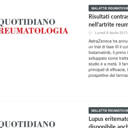
MALATTIE REUMATICH
Risultati contra
nell'artrite reu
Lunedi 8 Aprile 2013
AstraZeneca ha annunci
un trial di fase III il 
fostamatinib, il primo 
sviluppato come tratta
studio è a metà. Il f
principali di efficacia
prospettive del farma
MALATTIE REUMATICH
Lupus eritemat
disponibile anch