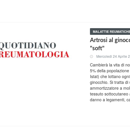
MALATTIE REUMATICH
Artrosi al ginoc
"soft"
Mercoledi 24 Aprile 
Cambierà la vita di non
5% della popolazione 
Istat) che lottano ogni
ginocchio. Si tratta d
ammortizzatore a molla
tessuto sottocutaneo 
danno a legamenti, ca