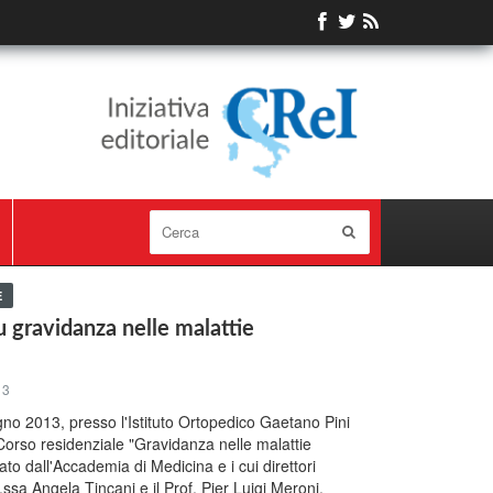
E
u gravidanza nelle malattie
13
gno 2013, presso l'Istituto Ortopedico Gaetano Pini
 Corso residenziale "Gravidanza nelle malattie
o dall'Accademia di Medicina e i cui direttori
f.ssa Angela Tincani e il Prof. Pier Luigi Meroni.