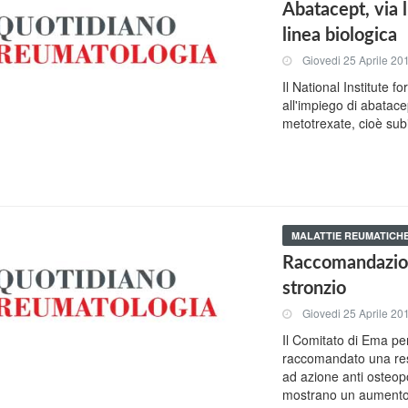
Abatacept, via 
linea biologica
Giovedi 25 Aprile 20
Il National Institute f
all'impiego di abatace
metotrexate, cioè subi
MALATTIE REUMATICH
Raccomandazioni
stronzio
Giovedi 25 Aprile 20
Il Comitato di Ema pe
raccomandato una rest
ad azione anti osteopo
mostrano un aumento d