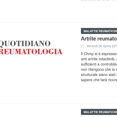
MALATTIE REUMATICH
Artrite reumato
Venerdi 26 Aprile 20
Il Chmp si è espresso
anti artrite tofacitini
sufficienti a controbila
non ritengono che la r
strutturale siano stat
sapere che farà ricor
MALATTIE REUMATICH