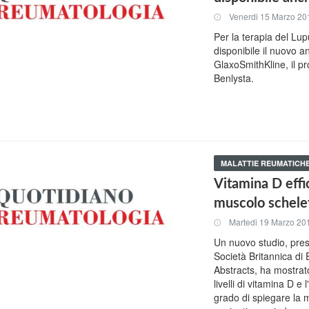
Venerdi 15 Marzo 20
Per la terapia del Lu
disponibile il nuovo 
GlaxoSmithKline, il p
Benlysta.
MALATTIE REUMATICH
Vitamina D effi
muscolo schele
Martedi 19 Marzo 20
Un nuovo studio, pres
Società Britannica di 
Abstracts, ha mostrato
livelli di vitamina D e
grado di spiegare la 