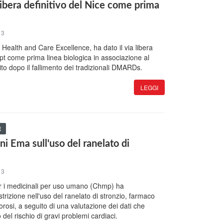
libera definitivo del Nice come prima
13
or Health and Care Excellence, ha dato il via libera
pt come prima linea biologica in associazione al
to dopo il fallimento dei tradizionali DMARDs.
LEGGI
E
 Ema sull'uso del ranelato di
13
r i medicinali per uso umano (Chmp) ha
rizione nell'uso del ranelato di stronzio, farmaco
rosi, a seguito di una valutazione dei dati che
el rischio di gravi problemi cardiaci.