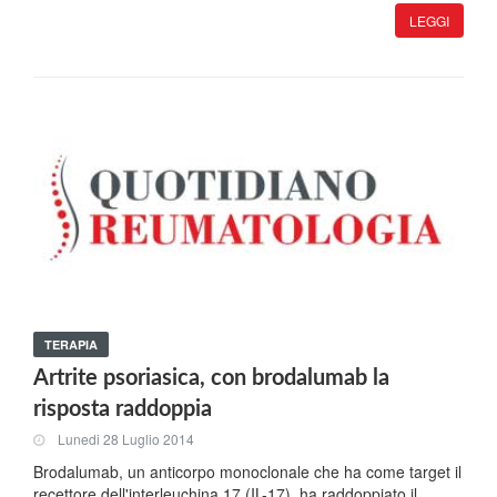
LEGGI
TERAPIA
Artrite psoriasica, con brodalumab la
risposta raddoppia
Lunedi 28 Luglio 2014
Brodalumab, un anticorpo monoclonale che ha come target il
recettore dell'interleuchina 17 (IL-17), ha raddoppiato il