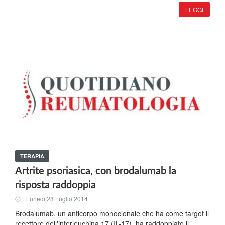
LEGGI
TERAPIA
Artrite psoriasica, con brodalumab la
risposta raddoppia
Lunedi 28 Luglio 2014
Brodalumab, un anticorpo monoclonale che ha come target il
recettore dell'interleuchina 17 (IL-17), ha raddoppiato il