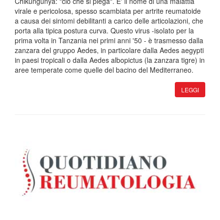
Chikungunya: "ciò che si piega". E' il nome di una malattia
virale e pericolosa, spesso scambiata per artrite reumatoide
a causa dei sintomi debilitanti a carico delle articolazioni, che
porta alla tipica postura curva. Questo virus -isolato per la
prima volta in Tanzania nei primi anni '50 - è trasmesso dalla
zanzara del gruppo Aedes, in particolare dalla Aedes aegypti
in paesi tropicali o dalla Aedes albopictus (la zanzara tigre) in
aree temperate come quelle del bacino del Mediterraneo.
LEGGI