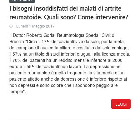
I bisogni insoddisfatti dei malati di artrite
reumatoide. Quali sono? Come intervenire?
Lunedi 1 Maggio 2017
Il Dottor Roberto Gorla, Reumatologia Spedali Civili di
Brescia "Circa il 17% dei pazienti vive da solo, per la metà
del campione il nucleo familiare è costituito dal solo coniuge,
il 57% ha un titolo di studi inferiori o uguali alla licenza media,
il 70% dei pazienti ha un reddito mensile inferiore ai 2000
euro e il 55% dei pazienti non lavora. La depressione nel
paziente reumatoide è molto frequente, la vita media di un
paziente affetto anche da depressione è inferiore rispetto ai
non depressi e sono colore che rispondono peggio alle
terapie".
LEGGI