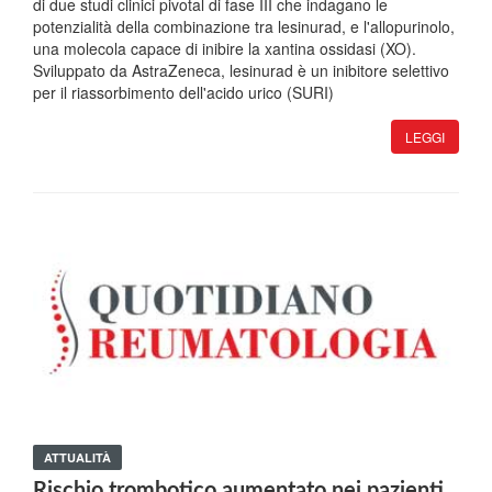
di due studi clinici pivotal di fase III che indagano le
potenzialità della combinazione tra lesinurad, e l'allopurinolo,
una molecola capace di inibire la xantina ossidasi (XO).
Sviluppato da AstraZeneca, lesinurad è un inibitore selettivo
per il riassorbimento dell'acido urico (SURI)
LEGGI
ATTUALITÀ
Rischio trombotico aumentato nei pazienti