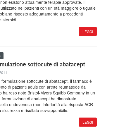
 non esistono attualmente terapie approvate. Il
utilizzato nei pazienti con un età maggiore o uguale
abbiano risposto adeguatamente a precedenti
 steroidi.
LEGGI
E
mulazione sottocute di abatacept
 2011
 formulazione sottocute di abatacept. Il farmaco è
ento di pazienti adulti con artrite reumatoide da
o ha reso noto Bristol-Myers Squibb Company in un
 formulazione di abatacept ha dimostrato
quella endovenosa (non inferiorità alla risposta ACR
 sicurezza è risultata sovrapponibile.
LEGGI