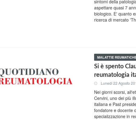
sintomi della patologi
aspettare quasi 7 ann
biologico. E' quanto 
ricerca di mercato 'T
MALATTIE REUMATICH
Si è spento Clau
reumatologia it
Lunedi 22 Agosto 20
Nei giorni scorsi, all'
Cervini, uno dei più i
italiana e Past presid
fondatore e docente de
specializzazione in re