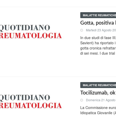
MALATTIE REUMATICH
Gotta, positiva 
Martedi 23 Agosto 2
In due studi di fase I
Savient) ha riportato i 
gotta cronica refratta
di sei mesi. I due tri
MALATTIE REUMATICH
Tocilizumab, ok
Domenica 21 Agosto
La Commissione europe
Idiopatica Giovanile (