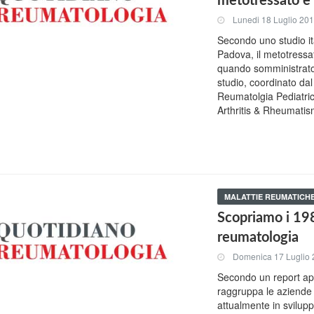
metotressato e 
Lunedi 18 Luglio 20
Secondo uno studio ita
Padova, il metotressat
quando somministrato 
studio, coordinato da
Reumatolgia Pediatric
Arthritis & Rheumatis
MALATTIE REUMATICH
Scopriamo i 198
reumatologia
Domenica 17 Luglio
Secondo un report ap
raggruppa le aziende 
attualmente in svilup