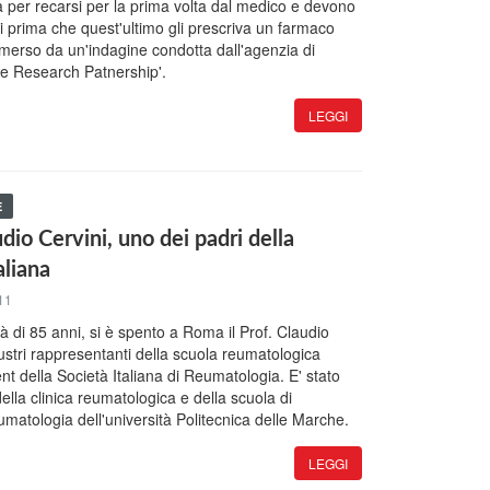
a per recarsi per la prima volta dal medico e devono
i prima che quest'ultimo gli prescriva un farmaco
emerso da un'indagine condotta dall'agenzia di
he Research Patnership'.
LEGGI
E
dio Cervini, uno dei padri della
aliana
11
età di 85 anni, si è spento a Roma il Prof. Claudio
llustri rappresentanti della scuola reumatologica
ent della Società Italiana di Reumatologia. E' stato
lla clinica reumatologica e della scuola di
umatologia dell'università Politecnica delle Marche.
LEGGI