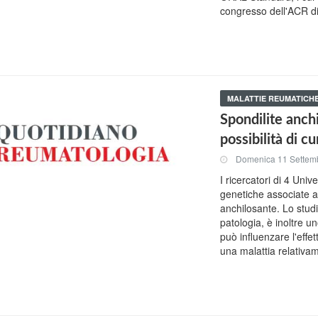
congresso dell'ACR d
MALATTIE REUMATICH
Spondilite anch
possibilità di cu
Domenica 11 Settem
I ricercatori di 4 Univ
genetiche associate a 
anchilosante. Lo studi
patologia, è inoltre 
può influenzare l'effet
una malattia relativ