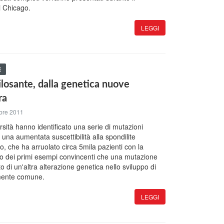
i Chicago.
LEGGI
E
ilosante, dalla genetica nuove
ra
bre 2011
ersità hanno identificato una serie di mutazioni
una aumentata suscettibilità alla spondilite
o, che ha arruolato circa 5mila pazienti con la
uno dei primi esempi convincenti che una mutazione
to di un'altra alterazione genetica nello sviluppo di
amente comune.
LEGGI