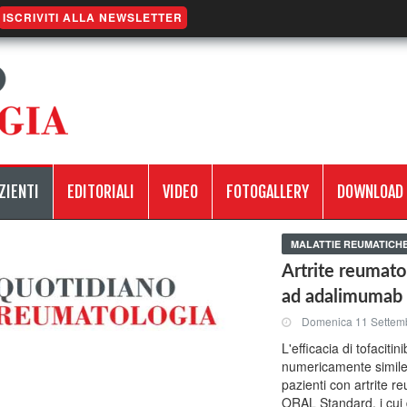
ISCRIVITI ALLA NEWSLETTER
ZIENTI
EDITORIALI
VIDEO
FOTOGALLERY
DOWNLOAD
MALATTIE REUMATICH
Artrite reumatoi
ad adalimumab
Domenica 11 Settem
L'efficacia di tofaciti
numericamente simile 
pazienti con artrite re
ORAL Standard, i cui 