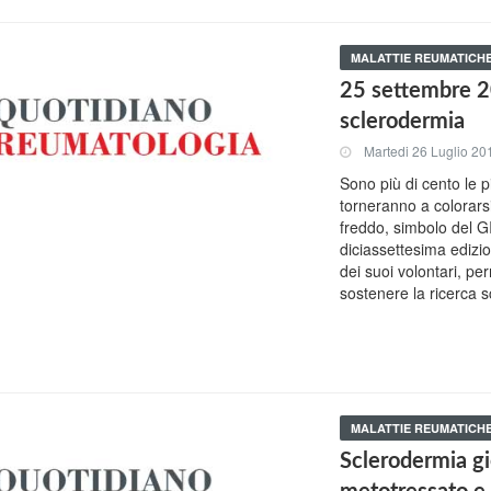
MALATTIE REUMATICH
25 settembre 20
sclerodermia
Martedi 26 Luglio 20
Sono più di cento le 
torneranno a colorarsi 
freddo, simbolo del GI
diciassettesima edizio
dei suoi volontari, pe
sostenere la ricerca sc
MALATTIE REUMATICH
Sclerodermia gi