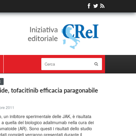
E
de, tofacitinib efficacia paragonabile
bre 2011
nib, un inibitore sperimentale delle JAK, è risultata
a quella del biologico adalimumab nella cura dei
umatoide (AR). Sono questi i risultati dello studio
dati completi verranno presentati durante il