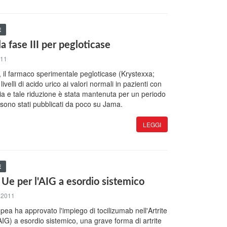
E
la fase III per pegloticase
011
II, il farmaco sperimentale pegloticase (Krystexxa;
livelli di acido urico ai valori normali in pazienti con
ria e tale riduzione è stata mantenuta per un periodo
al sono stati pubblicati da poco su Jama.
LEGGI
E
 Ue per l'AIG a esordio sistemico
 2011
a ha approvato l'impiego di tocilizumab nell'Artrite
AIG) a esordio sistemico, una grave forma di artrite