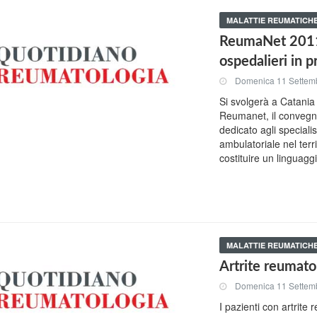
MALATTIE REUMATICH
ReumaNet 2011, 
ospedalieri in p
Domenica 11 Settem
Si svolgerà a Catania
Reumanet, il convegn
dedicato agli speciali
ambulatoriale nel terr
costituire un linguaggio
MALATTIE REUMATICH
Artrite reumatoi
Domenica 11 Settem
I pazienti con artrite