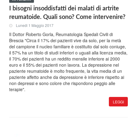
I bisogni insoddisfatti dei malati di artrite
reumatoide. Quali sono? Come intervenire?
Lunedi 1 Maggio 2017
Il Dottor Roberto Gorla, Reumatologia Spedali Civili di
Brescia "Circa il 17% dei pazienti vive da solo, per la metà
del campione il nucleo familiare è costituito dal solo coniuge,
il 57% ha un titolo di studi inferiori o uguali alla licenza media,
il 70% dei pazienti ha un reddito mensile inferiore ai 2000
euro e il 55% dei pazienti non lavora. La depressione nel
paziente reumatoide è molto frequente, la vita media di un
paziente affetto anche da depressione è inferiore rispetto ai
non depressi e sono colore che rispondono peggio alle
terapie".
LEGGI