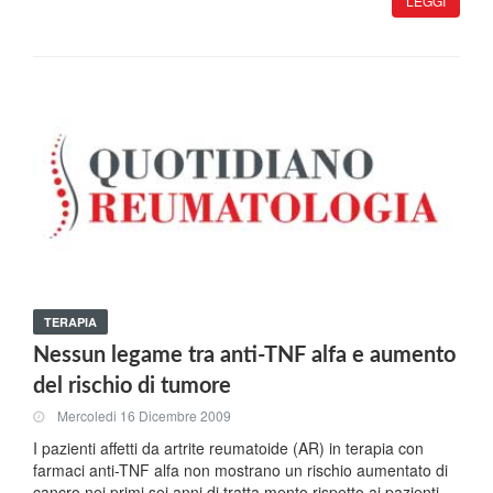
LEGGI
TERAPIA
Nessun legame tra anti-TNF alfa e aumento
del rischio di tumore
Mercoledi 16 Dicembre 2009
I pazienti affetti da artrite reumatoide (AR) in terapia con
farmaci anti-TNF alfa non mostrano un rischio aumentato di
cancro nei primi sei anni di tratta,mento rispetto ai pazienti