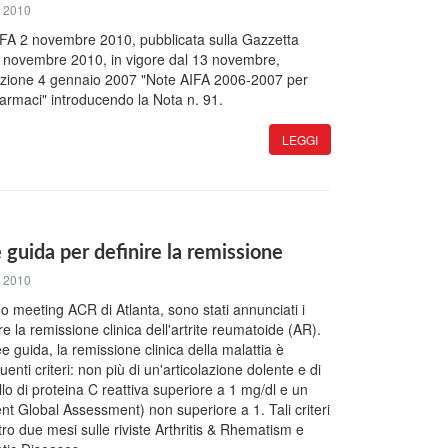
 2010
FA 2 novembre 2010, pubblicata sulla Gazzetta
12 novembre 2010, in vigore dal 13 novembre,
azione 4 gennaio 2007 "Note AIFA 2006-2007 per
farmaci" introducendo la Nota n. 91.
LEGGI
 guida per definire la remissione
 2010
mo meeting ACR di Atlanta, sono stati annunciati i
ire la remissione clinica dell'artrite reumatoide (AR).
 guida, la remissione clinica della malattia è
uenti criteri: non più di un'articolazione dolente e di
llo di proteina C reattiva superiore a 1 mg/dl e un
t Global Assessment) non superiore a 1. Tali criteri
ro due mesi sulle riviste Arthritis & Rhematism e