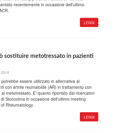
esentato recentemente in occasione dell'ultimo
'ACR.
LEGGI
 sostituire metotressato in pazienti
 2010
otrebbe essere utilizzato in alternativa al
nti con artrite reumatoide (AR) in trattamento con
i al metotressato. E' quanto riportato dai ricercatori
ka di Stoccolma in occasione dell'ultimo meeting
e of Rheumatology.
LEGGI