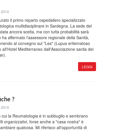
 2010
rato il primo reparto ospedaliero specializzato
tologica multidisciplinare in Sardegna. La sede del
tata ancora scelta, ma con tutta probabilità sarà
o ha affermato l'assessore regionale della Sanità,
rvenendo al convegno sul "Les" (Lupus eritematoso
o all'Hotel Mediterraneo dall'Associazione sarda dei
ar).
LEGGI
iche ?
 2010
n cui la Reumatologia è in subbuglio e sembrano
li organizzativi, forse anche a "casa nostra" è
ambiare qualcosa. Mi riferisco all'opportunità di