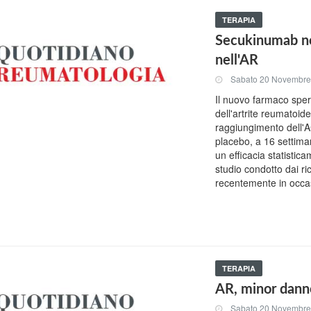
TERAPIA
Secukinumab no
nell'AR
Sabato 20 Novembre
Il nuovo farmaco sper
dell'artrite reumatoid
raggiungimento dell'A
placebo, a 16 settima
un efficacia statistica
studio condotto dai ri
recentemente in occa
TERAPIA
AR, minor dann
Sabato 20 Novembre