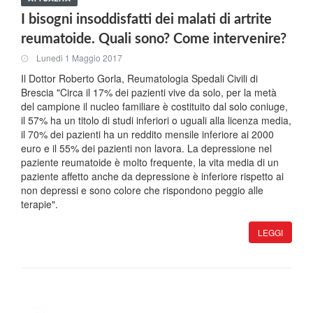
I bisogni insoddisfatti dei malati di artrite
reumatoide. Quali sono? Come intervenire?
Lunedi 1 Maggio 2017
Il Dottor Roberto Gorla, Reumatologia Spedali Civili di
Brescia "Circa il 17% dei pazienti vive da solo, per la metà
del campione il nucleo familiare è costituito dal solo coniuge,
il 57% ha un titolo di studi inferiori o uguali alla licenza media,
il 70% dei pazienti ha un reddito mensile inferiore ai 2000
euro e il 55% dei pazienti non lavora. La depressione nel
paziente reumatoide è molto frequente, la vita media di un
paziente affetto anche da depressione è inferiore rispetto ai
non depressi e sono colore che rispondono peggio alle
terapie".
LEGGI