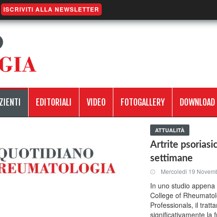
ISCRIVITI ALLA NEWSLETTER
ZIENTI
EDITORIALI
VIDEO
FOTOGALLERY
DOWNLOAD
ATTUALITÀ
Artrite psoriasi
settimane
Mercoledi 19 Novem
In uno studio appena
College of Rheumatol
Professionals, il trat
significativamente la f