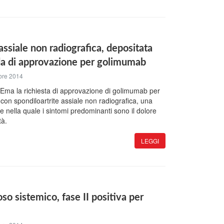
assiale non radiografica, depositata
a di approvazione per golimumab
bre 2014
ll'Ema la richiesta di approvazione di golimumab per
i con spondiloartrite assiale non radiografica, una
te nella quale i sintomi predominanti sono il dolore
tà.
LEGGI
so sistemico, fase II positiva per