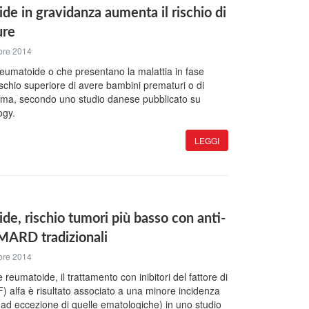
ide in gravidanza aumenta il rischio di
ure
bre 2014
reumatoide o che presentano la malattia in fase
ischio superiore di avere bambini prematuri o di
orma, secondo uno studio danese pubblicato su
ogy.
LEGGI
ide, rischio tumori più basso con anti-
ARD tradizionali
bre 2014
e reumatoide, il trattamento con inibitori del fattore di
) alfa è risultato associato a una minore incidenza
(ad eccezione di quelle ematologiche) in uno studio