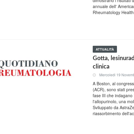
dimostrano i risultat
annuale dell' America
Rheumatology Health
ATTUALITÀ
Gotta, lesinurad
clinica
Mercoledi 19 Novem
A Boston, al congres
(ACR), sono stati presen
fase III che indagano 
l'allopurinolo, una mo
Sviluppato da AstraZen
riassorbimento dell'a