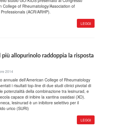
i dello studio GO-KIDS presentato al Congresso
n College of Rheumatology/Association of
 Professionals (ACR/ARHP).
LEGGI
 più allopurinolo raddoppia la risposta
bre 2014
so annuale dell'American College of Rheumatology
tati i risultati top-line di due studi clinici pivotal di
le potenzialità della combinazione tra lesinurad, e
lecola capace di inibire la xantina ossidasi (XO).
eca, lesinurad è un inibitore selettivo per il
cido urico (SURI)
LEGGI