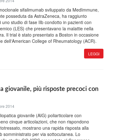
bre 2014
onoclonale sifalimumab sviluppato da MedImmune,
nte posseduta da AstraZeneca, ha raggiunto
i uno studio di fase IIb condotto in pazienti con
temico (LES) che presentavano la malattie nella
. Il trial è stato presentato a Boston in occasione
e dell'American College of Rheumatology (ACR).
LEGGI
ca giovanile, più risposte precoci con
bre 2014
idiopatica giovanile (AIG) poliarticolare con
eno cinque articolazioni, che non rispondono
otressato, mostrano una rapida risposta alla
b somministrato per via sottocutanea. Lo