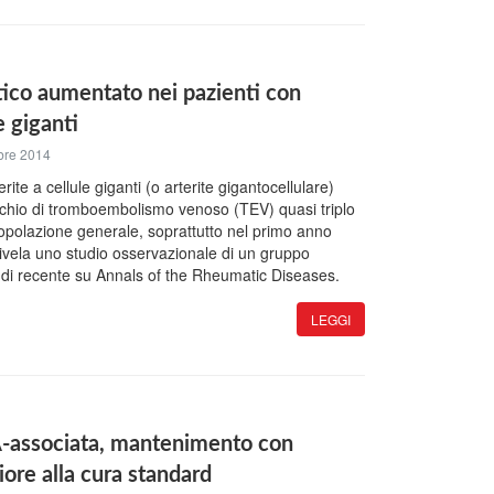
ico aumentato nei pazienti con
e giganti
bre 2014
terite a cellule giganti (o arterite gigantocellulare)
schio di tromboembolismo venoso (TEV) quasi triplo
 popolazione generale, soprattutto nel primo anno
rivela uno studio osservazionale di un gruppo
di recente su Annals of the Rheumatic Diseases.
LEGGI
-associata, mantenimento con
iore alla cura standard