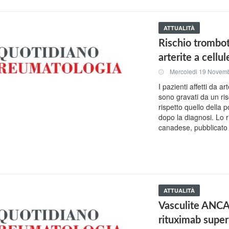
ATTUALITÀ
Rischio trombot
arterite a cellul
Mercoledi 19 Novem
I pazienti affetti da ar
sono gravati da un ri
rispetto quello della
dopo la diagnosi. Lo 
canadese, pubblicato 
ATTUALITÀ
Vasculite ANCA
rituximab super