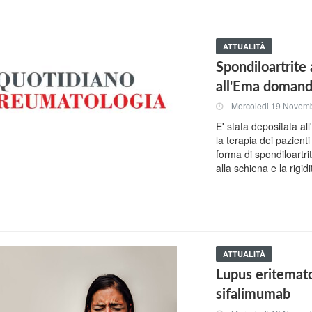
ATTUALITÀ
Spondiloartrite 
all'Ema domand
Mercoledi 19 Novem
E' stata depositata a
la terapia dei pazient
forma di spondiloartri
alla schiena e la rigidi
ATTUALITÀ
Lupus eritemato
sifalimumab