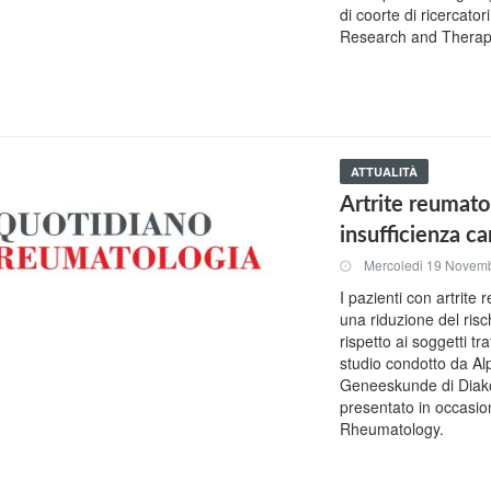
di coorte di ricercator
Research and Therap
ATTUALITÀ
Artrite reumato
insufficienza c
Mercoledi 19 Novem
I pazienti con artrite
una riduzione del risc
rispetto ai soggetti 
studio condotto da Alp
Geneeskunde di Diako
presentato in occasio
Rheumatology.