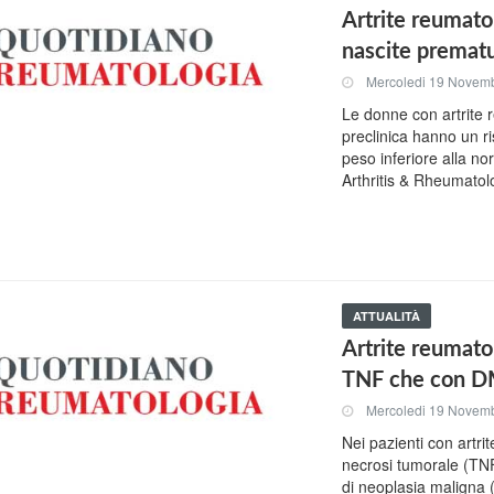
Artrite reumato
nascite premat
Mercoledi 19 Novem
Le donne con artrite 
preclinica hanno un r
peso inferiore alla n
Arthritis & Rheumatol
ATTUALITÀ
Artrite reumato
TNF che con DM
Mercoledi 19 Novem
Nei pazienti con artrit
necrosi tumorale (TNF
di neoplasia maligna 