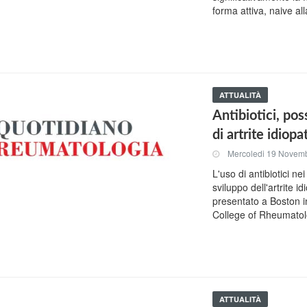
forma attiva, naive a
ATTUALITÀ
Antibiotici, pos
di artrite idiopa
Mercoledi 19 Novem
L'uso di antibiotici n
sviluppo dell'artrite 
presentato a Boston 
College of Rheumatol
ATTUALITÀ