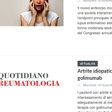
Mercoledi 19 Novem
Il nuovo anticorpo m
una società interame
l'endpoint principale d
lupus eritematoso sis
forma moderata-severa
del Congresso annual
ATTUALITÀ
Artrite idiopati
golimumab
Mercoledi 19 Novem
I pazienti con artrite 
interessamento di alm
adeguatamente al met
terapia con golimuma