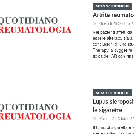
NEWS SCIENTIFICHE
Artrite reumato
Giovedi 26 Ottobre 2
Nei pazienti affetti da
essere alterato, sia a
conclusioni di uno stu
Therapy, a suggerire 
tipica dell'AR con l'i
NEWS SCIENTIFICHE
Lupus sieroposi
le sigarette
Martedi 24 Ottobre 2
Il fumo di sigaretta è
sieropositivo: lo dimos