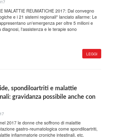
017
 MALATTIE REUMATICHE 2017: Dal convegno
giche e i 21 sistemi regionali" lanciato allarme: Le
appresentano un'emergenza per oltre 5 milioni e
a diagnosi, l'assistenza e le terapie sono
LEGGI
de, spondiloartriti e malattie
inali: gravidanza possibile anche con
017
el 2017 le donne che soffrono di malattie
azione gastro-reumatologica come spondiloartriti,
attie infiammatorie croniche intestinali, etc.