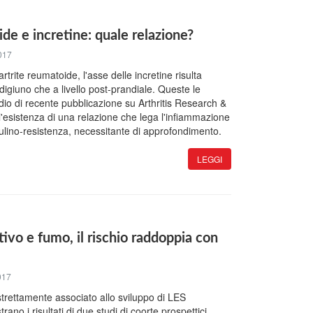
ide e incretine: quale relazione?
017
 artrite reumatoide, l'asse delle incretine risulta
 digiuno che a livello post-prandiale. Queste le
dio di recente pubblicazione su Arthritis Research &
l'esistenza di una relazione che lega l'infiammazione
nsulino-resistenza, necessitante di approfondimento.
LEGGI
tivo e fumo, il rischio raddoppia con
017
 strettamente associato allo sviluppo di LES
trano i risultati di due studi di coorte prospettici,