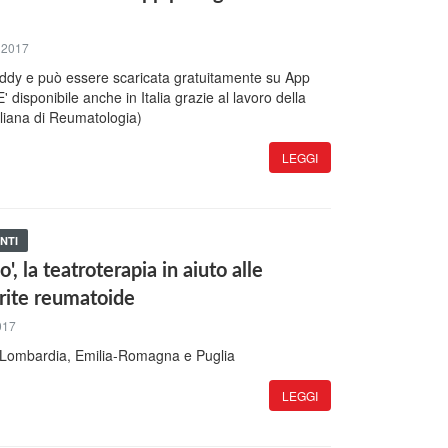
e 2017
dy e può essere scaricata gratuitamente su App
' disponibile anche in Italia grazie al lavoro della
liana di Reumatologia)
LEGGI
NTI
, la teatroterapia in aiuto alle
rite reumatoide
017
 in Lombardia, Emilia-Romagna e Puglia
LEGGI