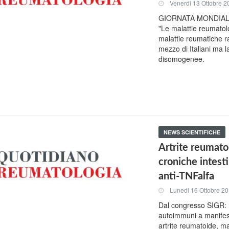
Venerdi 13 Ottobre 2
GIORNATA MONDIALE
"Le malattie reumatolo
malattie reumatiche r
mezzo di Italiani ma l
disomogenee.
NEWS SCIENTIFICHE
Artrite reumatoi
croniche intest
anti-TNFalfa
Lunedi 16 Ottobre 2
Dal congresso SIGR: n
autoimmuni a manifest
artrite reumatoide, mal