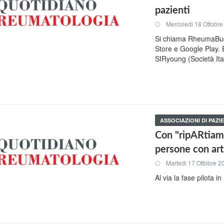
pazienti
Mercoledi 18 Ottobr
Si chiama RheumaBud
Store e Google Play. E
SIRyoung (Società Ita
ASSOCIAZIONI DI PAZIE
Con "ripARtiamo'
persone con art
Martedi 17 Ottobre 2
Al via la fase pilota