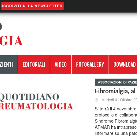
ISCRIVITI ALLA NEWSLETTER
ZIENTI
EDITORIALI
VIDEO
FOTOGALLERY
DOWNLOAD
ASSOCIAZIONI DI PAZIE
Fibromialgia, a
Martedi 31 Ottobre 2
Si terrà il 4 novembre
protocollo di collabor
Sindrome Fibromialgica
APMAR ha intrapreso da
informare su una pat