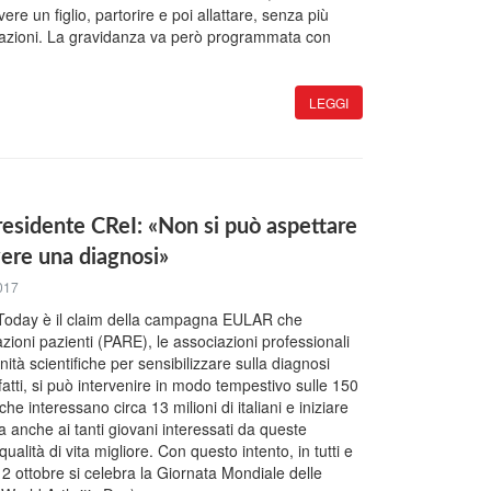
re un figlio, partorire e poi allattare, senza più
icazioni. La gravidanza va però programmata con
LEGGI
Presidente CReI: «Non si può aspettare
vere una diagnosi»
017
Today è il claim della campagna EULAR che
zioni pazienti (PARE), le associazioni professionali
nità scientifiche per sensibilizzare sulla diagnosi
fatti, si può intervenire in modo tempestivo sulle 150
he interessano circa 13 milioni di italiani e iniziare
 anche ai tanti giovani interessati da queste
ualità di vita migliore. Con questo intento, in tutti e
l 12 ottobre si celebra la Giornata Mondiale delle