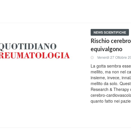
NEWS SCIENTIFICHE
Rischio cerebro
equivalgono
Venerdi 27 Ottobre 2
La gotta sembra essere
mellito, ma non nel ca
insieme, invece, innalz
mellito da solo. Quest
Research & Therapy ch
cerebro-cardiovascola
quanto fatto nei pazien