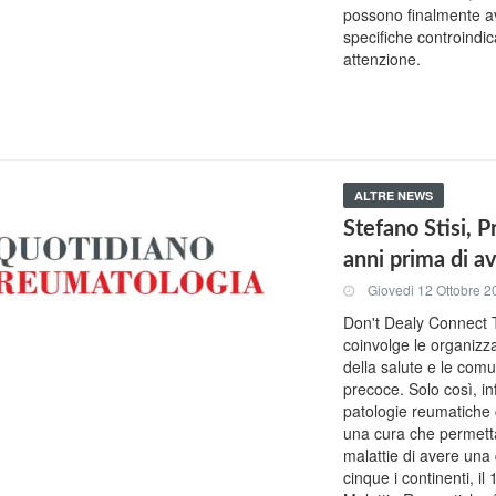
possono finalmente ave
specifiche controind
attenzione.
ALTRE NEWS
Stefano Stisi, 
anni prima di a
Giovedi 12 Ottobre 2
Don't Dealy Connect 
coinvolge le organizza
della salute e le comu
precoce. Solo così, in
patologie reumatiche c
una cura che permetta
malattie di avere una q
cinque i continenti, i