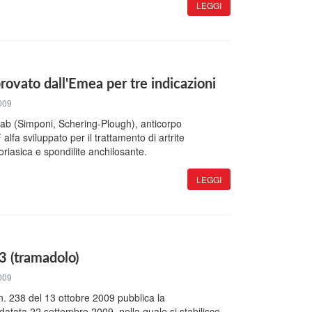
LEGGI
vato dall'Emea per tre indicazioni
009
ab (Simponi, Schering-Plough), anticorpo
lfa sviluppato per il trattamento di artrite
oriasica e spondilite anchilosante.
LEGGI
 3 (tramadolo)
009
n. 238 del 13 ottobre 2009 pubblica la
datata 22 settembre 2009, nella quale si stabilisce