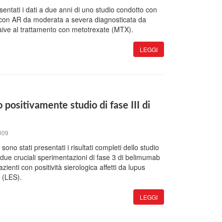
sentati i dati a due anni di uno studio condotto con
i con AR da moderata a severa diagnosticata da
aive al trattamento con metotrexate (MTX).
LEGGI
 positivamente studio di fase III di
009
ono stati presentati i risultati completi dello studio
 due cruciali sperimentazioni di fase 3 di belimumab
ienti con positività sierologica affetti da lupus
 (LES).
LEGGI