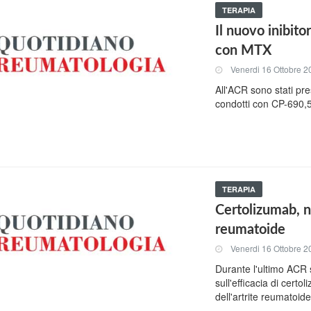
TERAPIA
Il nuovo inibito
con MTX
Venerdi 16 Ottobre 2
All'ACR sono stati pres
condotti con CP-690,55
TERAPIA
Certolizumab, nu
reumatoide
Venerdi 16 Ottobre 2
Durante l'ultimo ACR s
sull'efficacia di cert
dell'artrite reumatoid