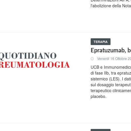
l'abolizione della Nota
TERAPIA
Epratuzumab, be
Venerdi 16 Ottobre 2
UCB e Immunomedics ha
di fase IIb, tra epra
sistemico (LES). I dati
sul dosaggio terapeut
terapeutico clinicamen
placebo.