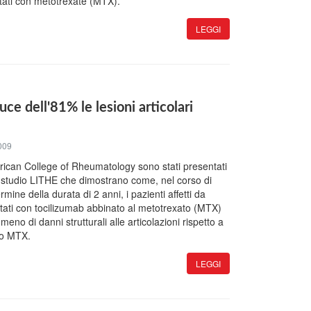
tati con metotrexate (MTX).
LEGGI
uce dell'81% le lesioni articolari
009
rican College of Rheumatology sono stati presentati
lo studio LITHE che dimostrano come, nel corso di
mine della durata di 2 anni, i pazienti affetti da
ttati con tocilizumab abbinato al metotrexato (MTX)
eno di danni strutturali alle articolazioni rispetto a
olo MTX.
LEGGI