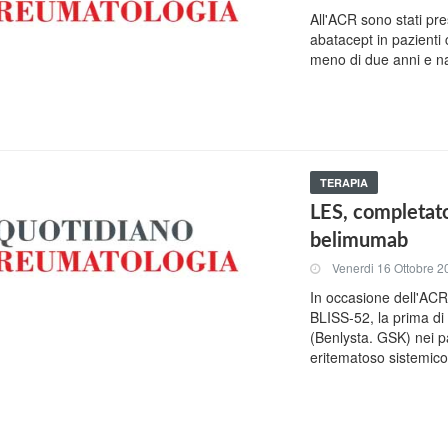
All'ACR sono stati pre
abatacept in pazient
meno di due anni e n
TERAPIA
LES, completato
belimumab
Venerdi 16 Ottobre 2
In occasione dell'ACR s
BLISS-52, la prima di
(Benlysta. GSK) nei paz
eritematoso sistemico