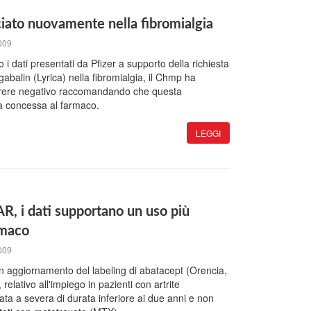
iato nuovamente nella fibromialgia
009
i dati presentati da Pfizer a supporto della richiesta
gabalin (Lyrica) nella fibromialgia, il Chmp ha
arere negativo raccomandando che questa
a concessa al farmaco.
LEGGI
AR, i dati supportano un uso più
rmaco
009
 aggiornamento del labeling di abatacept (Orencia,
relativo all'impiego in pazienti con artrite
a a severa di durata inferiore ai due anni e non