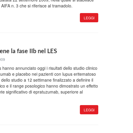
 AIFA n. 3 che si riferisce al tramadolo.
LEGGI
ne la fase IIb nel LES
009
nno annunciato oggi i risultati dello studio clinico
tuzumab e placebo nei pazienti con lupus eritematoso
 dello studio a 12 settimane finalizzato a definire il
ico e il range posologico hanno dimostrato un effetto
te significativo di epratuzumab, superiore al
LEGGI