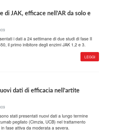
re di JAK, efficace nell'AR da solo e
009
entati i dati a 24 settimane di due studi di fase II
0, il primo inibitore degli enzimi JAK 1,2 e 3.
LEGGI
ovi dati di efficacia nell'artite
009
ono stati presentati nuovi dati a lungo termine
olizumab pegilato (Cimzia, UCB) nel trattamento
e in fase attiva da moderata a severa.