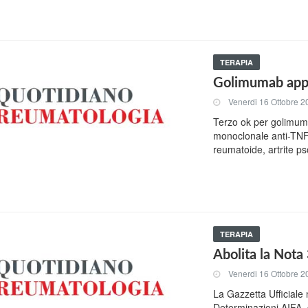
TERAPIA
Golimumab appro
Venerdi 16 Ottobre 2
Terzo ok per golimum
monoclonale anti-TNF a
reumatoide, artrite ps
TERAPIA
Abolita la Nota
Venerdi 16 Ottobre 2
La Gazzetta Ufficiale 
Determinazioni AIFA, 