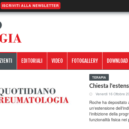
ISCRIVITI ALLA NEWSLETTER
ZIENTI
EDITORIALI
VIDEO
FOTOGALLERY
DOWNLOAD
TERAPIA
Chiesta l'estens
Venerdi 16 Ottobre 2
Roche ha depositato 
un'estensione dell'i
l'inibizione della pro
funzionalità fisica nei