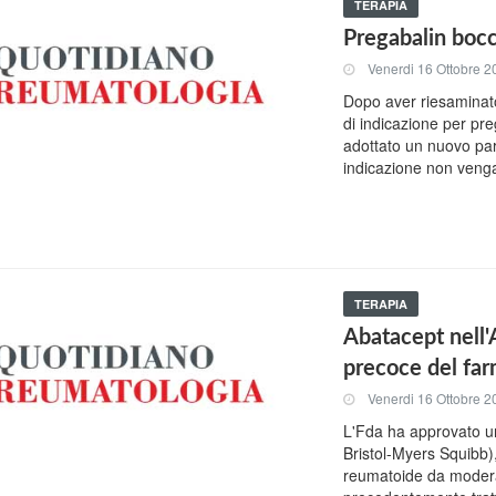
TERAPIA
Pregabalin bocc
Venerdi 16 Ottobre 2
Dopo aver riesaminato 
di indicazione per pre
adottato un nuovo p
indicazione non veng
TERAPIA
Abatacept nell'
precoce del fa
Venerdi 16 Ottobre 2
L'Fda ha approvato un
Bristol-Myers Squibb), 
reumatoide da moderat