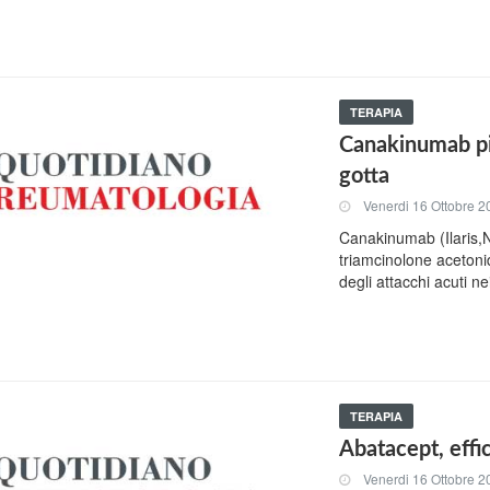
TERAPIA
Canakinumab più
gotta
Venerdi 16 Ottobre 2
Canakinumab (Ilaris,No
triamcinolone acetoni
degli attacchi acuti nei
TERAPIA
Abatacept, effic
Venerdi 16 Ottobre 2