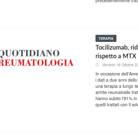
precedentemente trat
TERAPIA
Tocilizumab, rid
rispetto a MTX
Venerdi 16 Ottobre 2
In occasione dell'Ame
i dati a due anni del
una terapia a lungo ter
artrite reumatoide tra
hanno subito l'81% in m
quelli trattati con il s