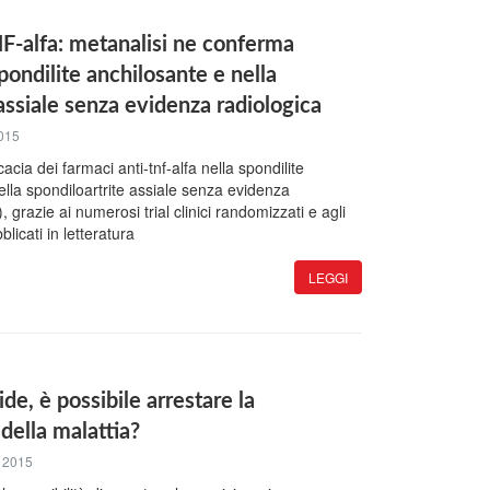
F-alfa: metanalisi ne conferma
spondilite anchilosante e nella
 assiale senza evidenza radiologica
015
acia dei farmaci anti-tnf-alfa nella spondilite
ella spondiloartrite assiale senza evidenza
 grazie ai numerosi trial clinici randomizzati e agli
blicati in letteratura
LEGGI
de, è possibile arrestare la
della malattia?
 2015