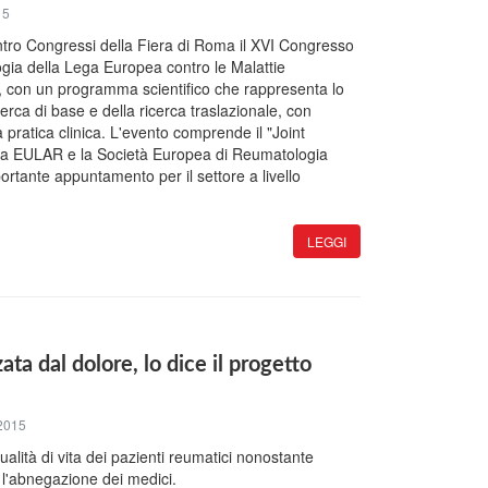
15
tro Congressi della Fiera di Roma il XVI Congresso
ia della Lega Europea contro le Malattie
con un programma scientifico che rappresenta lo
icerca di base e della ricerca traslazionale, con
 pratica clinica. L'evento comprende il "Joint
fra EULAR e la Società Europea di Reumatologia
ortante appuntamento per il settore a livello
LEGGI
ta dal dolore, lo dice il progetto
2015
qualità di vita dei pazienti reumatici nonostante
 e l'abnegazione dei medici.