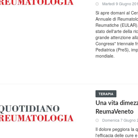
Martedi 9 Giugno 20
Si apre domani al Cen
Annuale di Reumatolog
Reumatiche (EULAR), 
stato dell'arte della r
grande attenzione alla
Congress" triennale 
Pediatrica (PreS), imp
mondiale.
TERAPIA
Una vita dimezza
ReumaVeneto
Domenica 7 Giugno 
Il dolore peggiora la 
l'efficacia delle cure