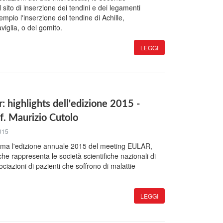
 sito di inserzione dei tendini e dei legamenti
empio l'inserzione del tendine di Achille,
viglia, o del gomito.
LEGGI
: highlights dell'edizione 2015 -
of. Maurizio Cutolo
015
oma l'edizione annuale 2015 del meeting EULAR,
he rappresenta le società scientifiche nazionali di
ciazioni di pazienti che soffrono di malattie
LEGGI