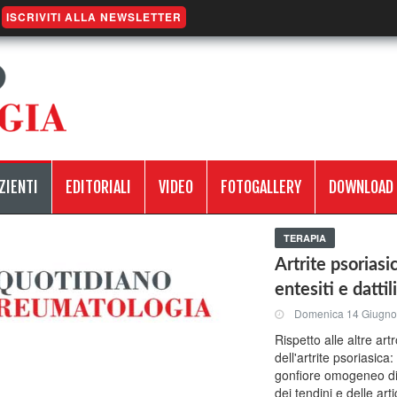
ISCRIVITI ALLA NEWSLETTER
ZIENTI
EDITORIALI
VIDEO
FOTOGALLERY
DOWNLOAD
TERAPIA
Artrite psorias
entesiti e dattili
Domenica 14 Giugno
Rispetto alle altre ar
dell'artrite psoriasica
gonfiore omogeneo di
dei tendini e delle art