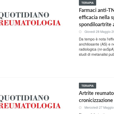
TERAPIA
Farmaci anti-TN
efficacia nella 
spondiloartrite
Giovedi 28 Maggio 2
Da tempo è nota l'effic
anchilosante (AS) e n
radiologica (nr-axSpA),
studi di metanalisi pub
TERAPIA
Artrite reumatoi
cronicizzazione 
Mercoledi 27 Maggio