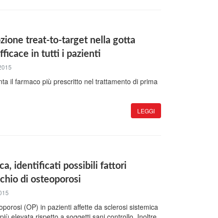
zione treat-to-target nella gotta
ficace in tutti i pazienti
2015
ta il farmaco più prescritto nel trattamento di prima
LEGGI
a, identificati possibili fattori
ischio di osteoporosi
015
porosi (OP) in pazienti affette da sclerosi sistemica
ù elevata rispetto a soggetti sani controllo. Inoltre,