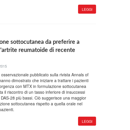
LEGGI
ne sottocutanea da preferire a
l'artrite reumatoide di recente
2015
io osservazionale pubblicato sulla rivista Annals of
nno dimostrato che iniziare a trattare i pazienti
sorgenza con MTX in formulazione sottocutanea
 il riscontro di un tasso inferiore di insuccessi
i DAS-28 più bassi. Ciò suggerisce una maggior
azione sottocutanea rispetto a quella orale nel
pazienti.
LEGGI