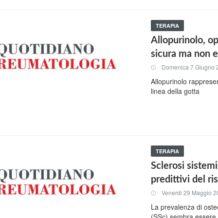
TERAPIA
Allopurinolo, op
sicura ma non ef
Domenica 7 Giugno 
Allopurinolo rappresen
linea della gotta
TERAPIA
Sclerosi sistemic
predittivi del r
Venerdi 29 Maggio 2
La prevalenza di osteo
(SSc) sembra essere pi