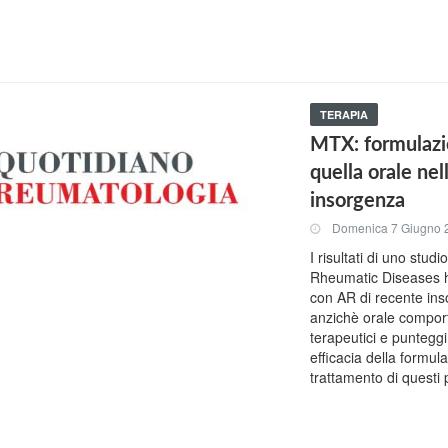
TERAPIA
MTX: formulazio
quella orale nel
insorgenza
Domenica 7 Giugno 
I risultati di uno stud
Rheumatic Diseases ha
con AR di recente in
anzichè orale comporta
terapeutici e puntegg
efficacia della formul
trattamento di questi 