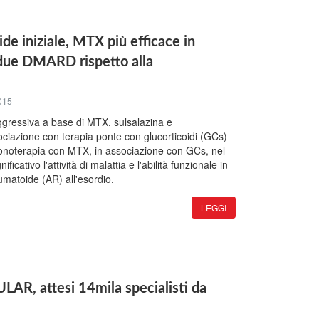
de iniziale, MTX più efficace in
 due DMARD rispetto alla
015
aggressiva a base di MTX, sulsalazina e
ociazione con terapia ponte con glucorticoidi (GCs)
monoterapia con MTX, in associazione con GCs, nel
ficativo l'attività di malattia e l'abilità funzionale in
eumatoide (AR) all'esordio.
LEGGI
ULAR, attesi 14mila specialisti da