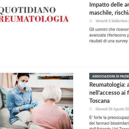
Impatto delle ar
maschile, rischi
Venerdi 3 Settembre
Gli uomini che ricevon
avanzata riferiscono p
risultati di una surve
ASSOCIAZIONI DI PAZIE
Reumatologia: al
nell'accesso ai 
Toscana
Giovedi 26 Agosto 2
E' forte la preoccupaz
dei farmaci biosimila
dall'Azienda Usl Tosc