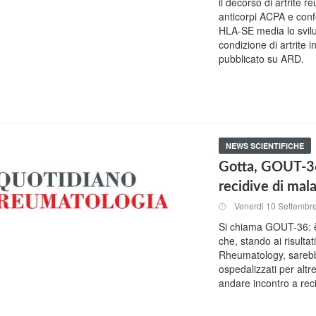
il decorso di artrite 
anticorpi ACPA e confe
HLA-SE media lo svilu
condizione di artrite i
pubblicato su ARD.
NEWS SCIENTIFICHE
Gotta, GOUT-36
recidive di mala
Venerdi 10 Settembr
Si chiama GOUT-36: è 
che, stando ai risulta
Rheumatology, sarebbe
ospedalizzati per alt
andare incontro a reci