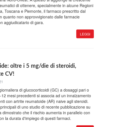
i reumatici di ottenere, specialmente in alcune Regioni
, Toscana e Piemonte, il farmaco prescritto dal
n quanto non approvvigionato dalle farmacie
n aggiudicatario di gara.
LEGGI
de: oltre i 5 mg/die di steroidi,
te CV!
21
iornaliera di glucocorticoidi (GC) a dosaggi pari o
6-12 mesi precedenti si associa ad un innalzamento
enti con artrite reumatoide (AR) naive agli steroidi.
principali di uno studio di recente pubblicazione su
ha dimostrato che il rischio aumenta in parallelo con
on la durata d'impiego di questi farmaci.