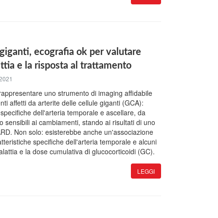
 giganti, ecografia ok per valutare
attia e la risposta al trattamento
 2021
rappresentare uno strumento di imaging affidabile
ti affetti da arterite delle cellule giganti (GCA):
 specifiche dell'arteria temporale e ascellare, da
o sensibili ai cambiamenti, stando ai risultati di uno
 ARD. Non solo: esisterebbe anche un'associazione
ratteristiche specifiche dell'arteria temporale e alcuni
malattia e la dose cumulativa di glucocorticoidi (GC).
LEGGI