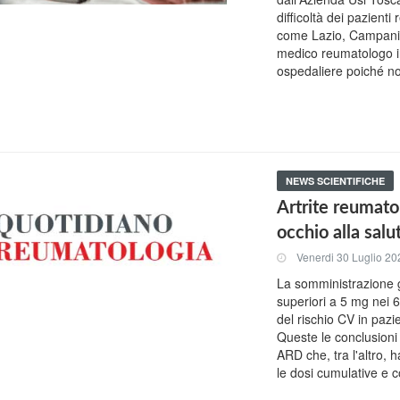
difficoltà dei pazient
come Lazio, Campania
medico reumatologo i
ospedaliere poiché no
NEWS SCIENTIFICHE
Artrite reumatoi
occhio alla salu
Venerdi 30 Luglio 20
La somministrazione g
superiori a 5 mg nei 
del rischio CV in pazi
Queste le conclusioni 
ARD che, tra l'altro, 
le dosi cumulative e c