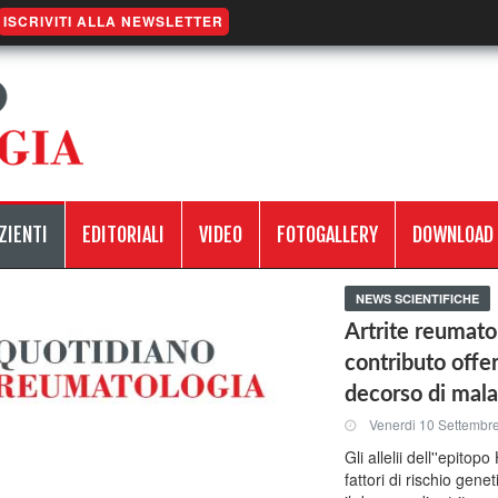
ISCRIVITI ALLA NEWSLETTER
ZIENTI
EDITORIALI
VIDEO
FOTOGALLERY
DOWNLOAD
NEWS SCIENTIFICHE
Artrite reumatoi
contributo offer
decorso di mala
Venerdi 10 Settembr
Gli allelii dell''epit
fattori di rischio gen