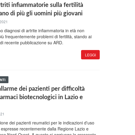
triti infiammatorie sulla fertilità
ano di più gli uomini più giovani
 2021
o diagnosi di artrite infiammatoria in età non
iù frequentemente problemi di fertilità, stando ai
y di recente pubblicazione su ARD.
LEGGI
NTI
larme dei pazienti per difficoltà
farmaci biotecnologici in Lazio e
021
ione dei pazienti reumatici per le indicazioni d'uso
ri espresse recentemente dalla Regione Lazio e
ana Nord-Ovest. A questo si aggiunge la crescente