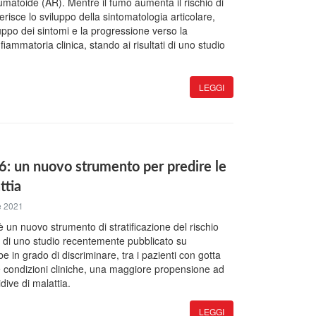
reumatoide (AR). Mentre il fumo aumenta il rischio di
risce lo sviluppo della sintomatologia articolare,
ppo dei sintomi e la progressione verso la
nfiammatoria clinica, stando ai risultati di uno studio
LEGGI
: un nuovo strumento per predire le
ttia
e 2021
un nuovo strumento di stratificazione del rischio
ti di uno studio recentemente pubblicato su
 in grado di discriminare, tra i pazienti con gotta
re condizioni cliniche, una maggiore propensione ad
dive di malattia.
LEGGI