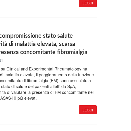
LEGGI
, compromissione stato salute
vità di malattia elevata, scarsa
presenza concomitante fibromialgia
21
o su Clinical and Experimental Rheumatology ha
à di malattia elevata, il peggioramento della funzione
concomitante di fibromialgia (FM) sono associate a
tato di salute dei pazienti affetti da SpA,
ità di valutare la presenza di FM concomitante nei
 ASAS-HI più elevati.
LEGGI