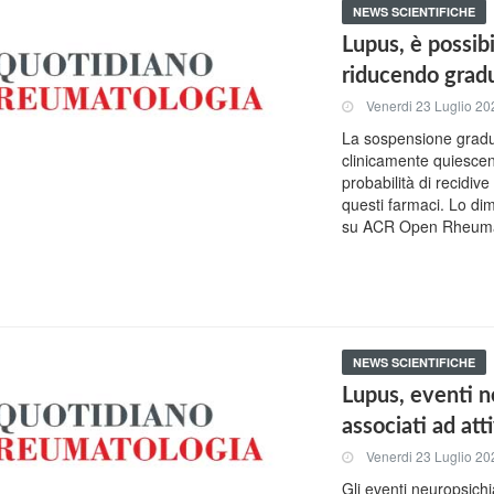
NEWS SCIENTIFICHE
Lupus, è possibi
riducendo gradu
Venerdi 23 Luglio 20
La sospensione gradual
clinicamente quiescen
probabilità di recidive
questi farmaci. Lo dim
su ACR Open Rheuma
NEWS SCIENTIFICHE
Lupus, eventi n
associati ad att
Venerdi 23 Luglio 20
Gli eventi neuropsichi