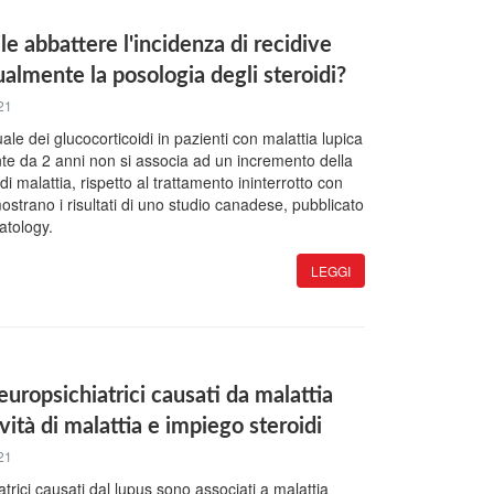
le abbattere l'incidenza di recidive
almente la posologia degli steroidi?
21
e dei glucocorticoidi in pazienti con malattia lupica
te da 2 anni non si associa ad un incremento della
 di malattia, rispetto al trattamento ininterrotto con
ostrano i risultati di uno studio canadese, pubblicato
tology.
LEGGI
europsichiatrici causati da malattia
ività di malattia e impiego steroidi
21
atrici causati dal lupus sono associati a malattia