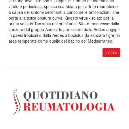
Chikungunya: "ciò che si piega". E' il nome di una malattia
virale e pericolosa, spesso scambiata per artrite reumatoide
a causa dei sintomi debilitanti a carico delle articolazioni, che
porta alla tipica postura curva. Questo virus -isolato per la
prima volta in Tanzania nei primi anni '50 - è trasmesso dalla
zanzara del gruppo Aedes, in particolare dalla Aedes aegypti
in paesi tropicali o dalla Aedes albopictus (la zanzara tigre) in
aree temperate come quelle del bacino del Mediterraneo.
LEGGI