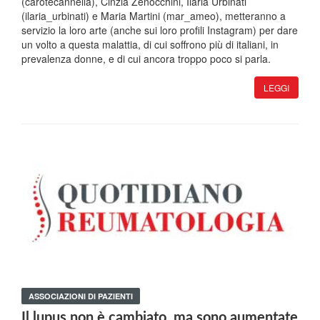
(carotecannella), Cinzia Zenocchini, Ilaria Urbinati
(ilaria_urbinati) e Maria Martini (mar_ameo), metteranno a
servizio la loro arte (anche sui loro profili Instagram) per dare
un volto a questa malattia, di cui soffrono più di italiani, in
prevalenza donne, e di cui ancora troppo poco si parla.
LEGGI
ASSOCIAZIONI DI PAZIENTI
Il lupus non è cambiato, ma sono aumentate