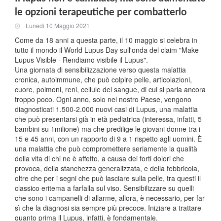
le opzioni terapeutiche per combatterlo
Lunedi 10 Maggio 2021
Come da 18 anni a questa parte, il 10 maggio si celebra in
tutto il mondo il World Lupus Day sull'onda del claim "Make
Lupus Visible - Rendiamo visibile il Lupus".
Una giornata di sensibilizzazione verso questa malattia
cronica, autoimmune, che può colpire pelle, articolazioni,
cuore, polmoni, reni, cellule del sangue, di cui si parla ancora
troppo poco. Ogni anno, solo nel nostro Paese, vengono
diagnosticati 1.500-2.000 nuovi casi di Lupus, una malattia
che può presentarsi già in età pediatrica (interessa, infatti, 5
bambini su 1milione) ma che predilige le giovani donne tra i
15 e 45 anni, con un rapporto di 9 a 1 rispetto agli uomini. È
una malattia che può compromettere seriamente la qualità
della vita di chi ne è affetto, a causa dei forti dolori che
provoca, della stanchezza generalizzata, e della febbricola,
oltre che per i segni che può lasciare sulla pelle, tra questi il
classico eritema a farfalla sul viso. Sensibilizzare su quelli
che sono i campanelli di allarme, allora, è necessario, per far
sì che la diagnosi sia sempre più precoce. Iniziare a trattare
quanto prima il Lupus, infatti, è fondamentale.