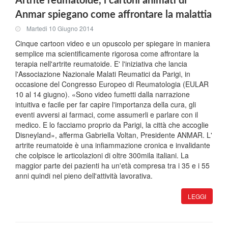
Artrite reumatoide, i cartoni animati di
Anmar spiegano come affrontare la malattia
Martedi 10 Giugno 2014
Cinque cartoon video e un opuscolo per spiegare in maniera
semplice ma scientificamente rigorosa come affrontare la
terapia nell'artrite reumatoide. E' l'iniziativa che lancia
l'Associazione Nazionale Malati Reumatici da Parigi, in
occasione del Congresso Europeo di Reumatologia (EULAR
10 al 14 giugno). «Sono video fumetti dalla narrazione
intuitiva e facile per far capire l'importanza della cura, gli
eventi avversi ai farmaci, come assumerli e parlare con il
medico. E lo facciamo proprio da Parigi, la città che accoglie
Disneyland», afferma Gabriella Voltan, Presidente ANMAR. L'
artrite reumatoide è una infiammazione cronica e invalidante
che colpisce le articolazioni di oltre 300mila italiani. La
maggior parte dei pazienti ha un'età compresa tra i 35 e i 55
anni quindi nel pieno dell'attività lavorativa.
LEGGI