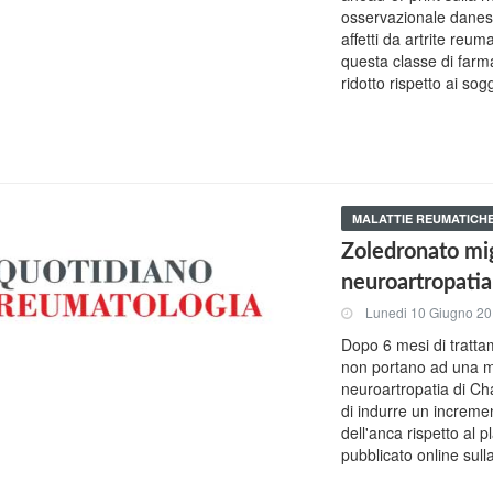
osservazionale danese
affetti da artrite reum
questa classe di farm
ridotto rispetto ai sog
MALATTIE REUMATICH
Zoledronato mig
neuroartropatia
Lunedi 10 Giugno 2
Dopo 6 mesi di tratta
non portano ad una ma
neuroartropatia di Cha
di indurre un increme
dell'anca rispetto al 
pubblicato online sull