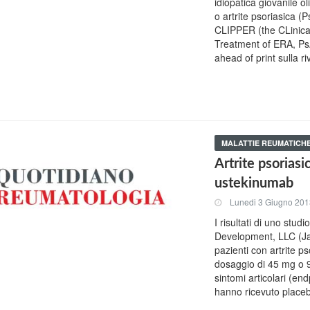
idiopatica giovanile ol
o artrite psoriasica (P
CLIPPER (the CLinical
Treatment of ERA, PsA
ahead of print sulla r
MALATTIE REUMATICH
Artrite psorias
ustekinumab
Lunedi 3 Giugno 20
I risultati di uno stu
Development, LLC (Ja
pazienti con artrite p
dosaggio di 45 mg o 9
sintomi articolari (end
hanno ricevuto place