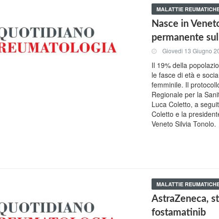
MALATTIE REUMATICH
Nasce in Veneto
permanente sul
Giovedi 13 Giugno 2
Il 19% della popolazio
le fasce di età e soci
femminile. Il protocoll
Regionale per la Sani
Luca Coletto, a seguit
Coletto e la presiden
Veneto Silvia Tonolo.
MALATTIE REUMATICH
AstraZeneca, sto
fostamatinib