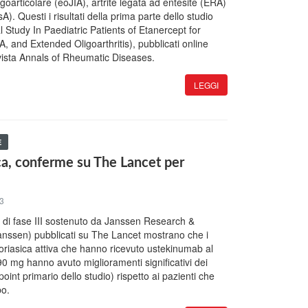
igoarticolare (eoJIA), artrite legata ad entesite (ERA)
sA). Questi i risultati della prima parte dello studio
 Study In Paediatric Patients of Etanercept for
, and Extended Oligoarthritis), pubblicati online
ivista Annals of Rheumatic Diseases.
LEGGI
E
ica, conferme su The Lancet per
13
dio di fase III sostenuto da Janssen Research &
nssen) pubblicati su The Lancet mostrano che i
soriasica attiva che hanno ricevuto ustekinumab al
0 mg hanno avuto miglioramenti significativi dei
point primario dello studio) rispetto ai pazienti che
bo.