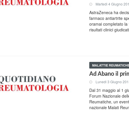
Martedi 4 Giugno 20
AstraZeneca ha deciso
farmaco antiartrite sp
oramai completato la f
risultati clinici giudic
MALATTIE REUMATICH
Ad Abano il pri
Lunedi 3 Giugno 20
Dal 31 maggio al 1 gi
Forum Nazionale delle
Reumatiche, un even
nazionale Malati Reum