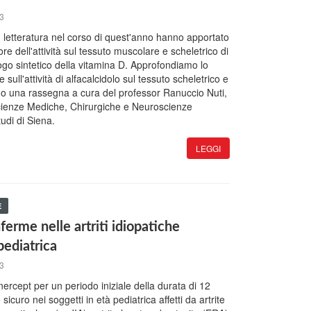
13
n letteratura nel corso di quest'anno hanno apportato
e dell'attività sul tessuto muscolare e scheletrico di
ogo sintetico della vitamina D. Approfondiamo lo
sull'attività di alfacalcidolo sul tessuto scheletrico e
 una rassegna a cura del professor Ranuccio Nuti,
Scienze Mediche, Chirurgiche e Neuroscienze
tudi di Siena.
LEGGI
E
ferme nelle artriti idiopatiche
 pediatrica
13
nercept per un periodo iniziale della durata di 12
sicuro nei soggetti in età pediatrica affetti da artrite