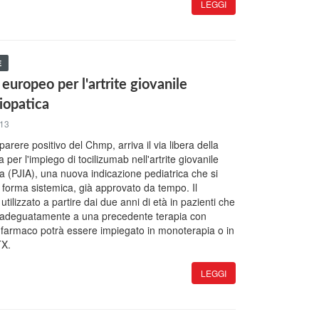
LEGGI
E
europeo per l'artrite giovanile
diopatica
013
arere positivo del Chmp, arriva il via libera della
er l'impiego di tocilizumab nell'artrite giovanile
ica (PJIA), una nuova indicazione pediatrica che si
a forma sistemica, già approvato da tempo. Il
tilizzato a partire dai due anni di età in pazienti che
 adeguatamente a una precedente terapia con
 farmaco potrà essere impiegato in monoterapia o in
TX.
LEGGI