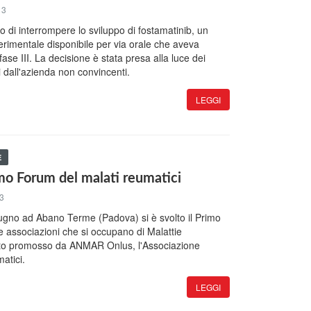
13
 di interrompere lo sviluppo di fostamatinib, un
erimentale disponibile per via orale che aveva
ase III. La decisione è stata presa alla luce dei
ati dall'azienda non convincenti.
LEGGI
E
mo Forum del malati reumatici
13
ugno ad Abano Terme (Padova) si è svolto il Primo
 associazioni che si occupano di Malattie
to promosso da ANMAR Onlus, l'Associazione
atici.
LEGGI