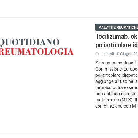
MALATTIE REUMATICH
Tocilizumab, ok 
poliarticolare i
Lunedi 10 Giugno 2
Solo un mese dopo il p
Commissione Europea p
poliarticolare idiopat
aggiunge all'uso nell
farmaco potrà essere u
non abbiano risposto
metotrexate (MTX). Il
combinazione con M