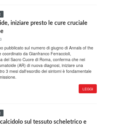
E
de, iniziare presto le cure cruciale
ne
13
ano pubblicato sul numero di giugno di Annals of the
 coordinato da Gianfranco Ferraccioli,
lica del Sacro Cuore di Roma, conferma che nei
eumatoide (AR) di nuova diagnosi, iniziare una
tro 3 mesi dall'esordio dei sintomi è fondamentale
missione.
LEGGI
E
facalcidolo sul tessuto scheletrico e