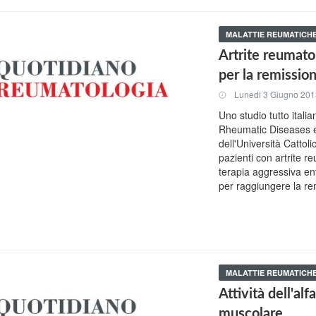
MALATTIE REUMATICH
Artrite reumatoi
per la remissio
Lunedi 3 Giugno 20
Uno studio tutto itali
Rheumatic Diseases e
dell'Università Catto
pazienti con artrite r
terapia aggressiva en
per raggiungere la re
MALATTIE REUMATICH
Attività dell'al
muscolare