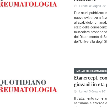
Lunedi 3 Giugno 20
Due studi pubblicati i
nuove evidenze a favor
alfacalcidolo, un anal
stato delle conoscenze 
muscolare proponendo
del Dipartimento di 
dell'Università degli S
MALATTIE REUMATICH
Etanercept, con
giovanili in età
Lunedi 3 Giugno 20
Il trattamento con eta
settimane è efficace e 