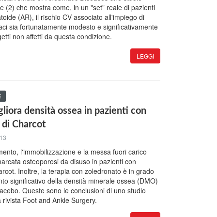
 (2) che mostra come, in un "set" reale di pazienti
atoide (AR), il rischio CV associato all'impiego di
aci sia fortunatamente modesto e significativamente
getti non affetti da questa condizione.
LEGGI
E
liora densità ossea in pazienti con
 di Charcot
013
mento, l'immobilizzazione e la messa fuori carico
rcata osteoporosi da disuso in pazienti con
rcot. Inoltre, la terapia con zoledronato è in grado
nto significativo della densità minerale ossea (DMO)
placebo. Queste sono le conclusioni di uno studio
a rivista Foot and Ankle Surgery.