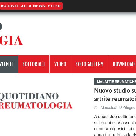
ISCRIVITI ALLA NEWSLETTER
ZIENTI
EDITORIALI
VIDEO
FOTOGALLERY
DOWNLOAD
MALATTIE REUMATICH
Nuovo studio su
artrite reumato
Mercoledi 12 Giugno
A quasi due settimane
sul rischio CV associa
come analgesici nei di
ahead-of-print sulla 