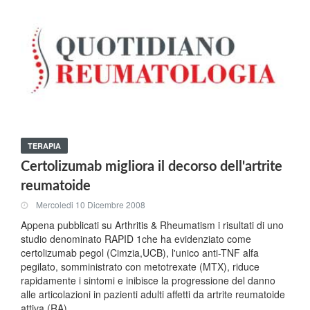
TERAPIA
Certolizumab migliora il decorso dell'artrite
reumatoide
Mercoledi 10 Dicembre 2008
Appena pubblicati su Arthritis & Rheumatism i risultati di uno
studio denominato RAPID 1che ha evidenziato come
certolizumab pegol (Cimzia,UCB), l'unico anti-TNF alfa
pegilato, somministrato con metotrexate (MTX), riduce
rapidamente i sintomi e inibisce la progressione del danno
alle articolazioni in pazienti adulti affetti da artrite reumatoide
attiva (RA).