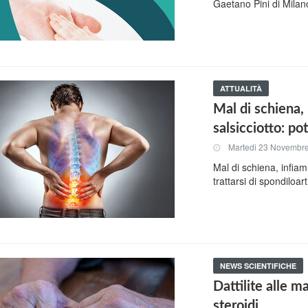
Gaetano Pini di Milan
ATTUALITÀ
Mal di schiena, 
salsicciotto: po
Martedi 23 Novembr
Mal di schiena, infiam
trattarsi di spondiloart
NEWS SCIENTIFICHE
Dattilite alle m
steroidi