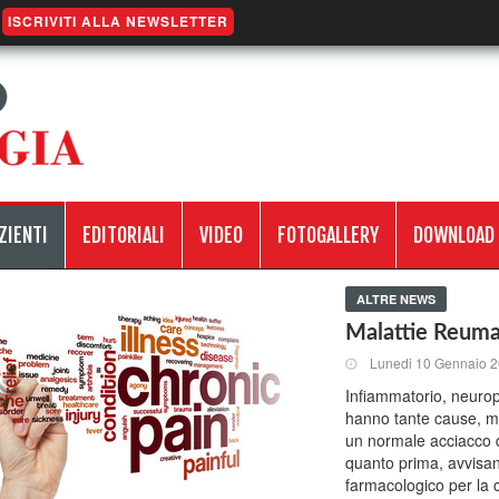
ISCRIVITI ALLA NEWSLETTER
ZIENTI
EDITORIALI
VIDEO
FOTOGALLERY
DOWNLOAD
ALTRE NEWS
Malattie Reumat
Lunedi 10 Gennaio 
Infiammatorio, neuropa
hanno tante cause, m
un normale acciacco de
quanto prima, avvisano
farmacologico per la c