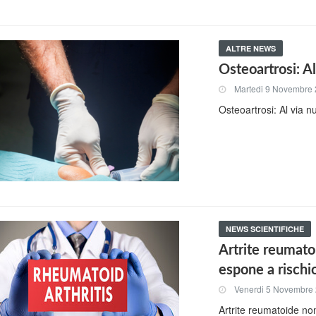
ALTRE NEWS
Osteoartrosi: Al
Martedi 9 Novembre
Osteoartrosi: Al via nu
NEWS SCIENTIFICHE
Artrite reumato
espone a rischio
Venerdi 5 Novembre
Artrite reumatoide non