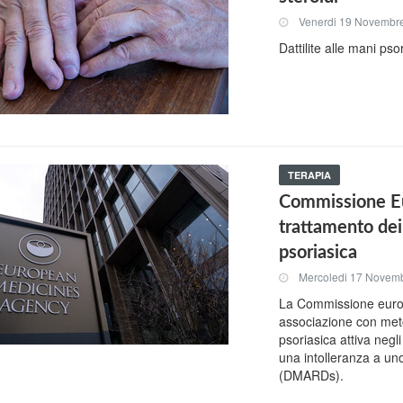
Venerdi 19 Novembr
Dattilite alle mani pso
TERAPIA
Commissione Eu
trattamento dei 
psoriasica
Mercoledi 17 Novem
La Commissione europ
associazione con metot
psoriasica attiva neg
una intolleranza a uno
(DMARDs).