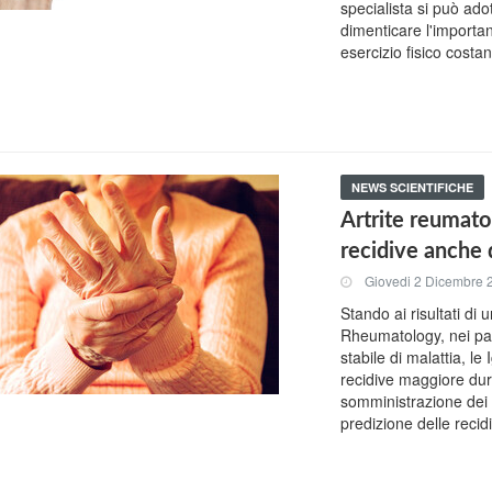
specialista si può ado
dimenticare l'importa
esercizio fisico costa
NEWS SCIENTIFICHE
Artrite reumatoi
recidive anche
Giovedi 2 Dicembre 
Stando ai risultati di
Rheumatology, nei paz
stabile di malattia, l
recidive maggiore dura
somministrazione dei
predizione delle recidi