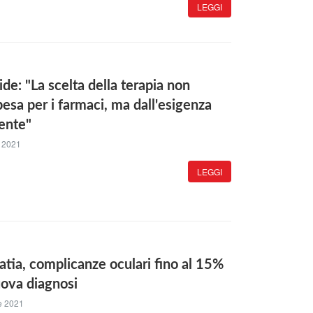
LEGGI
de: "La scelta della terapia non
pesa per i farmaci, ma dall'esigenza
iente"
 2021
LEGGI
atia, complicanze oculari fino al 15%
uova diagnosi
e 2021