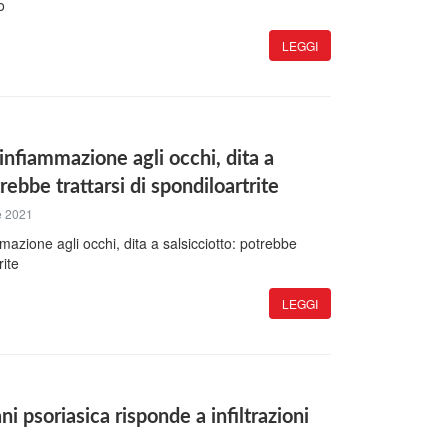
o
LEGGI
infiammazione agli occhi, dita a
trebbe trattarsi di spondiloartrite
e 2021
mazione agli occhi, dita a salsicciotto: potrebbe
rite
LEGGI
ani psoriasica risponde a infiltrazioni