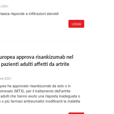
e 2021
riasica risponde a infiltrazioni steroidi
LEGGI
ropea approva risankizumab nel
pazienti adulti affetti da artrite
bre 2021
ea ha approvato risankizumab da solo o in
rexato (MTX), per il trattamento dell'artrite
li adulti che hanno avuto una risposta inadeguata o
 o più farmaci antireumatici modificanti la malattia