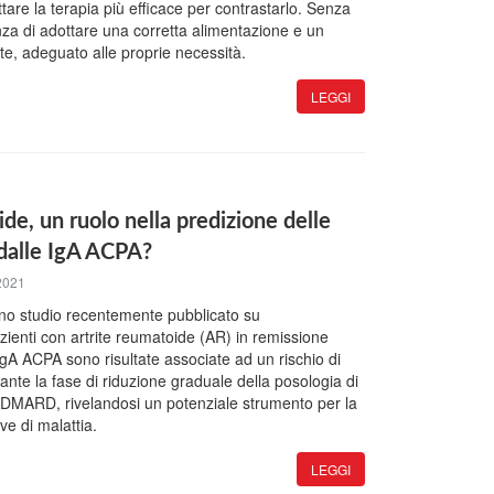
ttare la terapia più efficace per contrastarlo. Senza
nza di adottare una corretta alimentazione e un
nte, adeguato alle proprie necessità.
LEGGI
de, un ruolo nella predizione delle
 dalle IgA ACPA?
2021
 uno studio recentemente pubblicato su
ienti con artrite reumatoide (AR) in remissione
e IgA ACPA sono risultate associate ad un rischio di
nte la fase di riduzione graduale della posologia di
 DMARD, rivelandosi un potenziale strumento per la
ve di malattia.
LEGGI