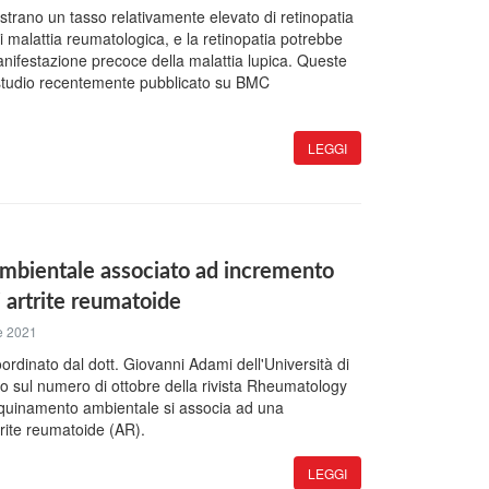
strano un tasso relativamente elevato di retinopatia
 di malattia reumatologica, e la retinopatia potrebbe
ifestazione precoce della malattia lupica. Queste
 studio recentemente pubblicato su BMC
LEGGI
mbientale associato ad incremento
i artrite reumatoide
e 2021
oordinato dal dott. Giovanni Adami dell'Università di
o sul numero di ottobre della rivista Rheumatology
nquinamento ambientale si associa ad una
trite reumatoide (AR).
LEGGI