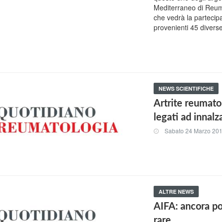
Mediterraneo di Reuma
che vedrà la partecipa
provenienti 45 diverse
NEWS SCIENTIFICHE
Artrite reumatoi
legati ad innal
Sabato 24 Marzo 20
ALTRE NEWS
AIFA: ancora poc
rare