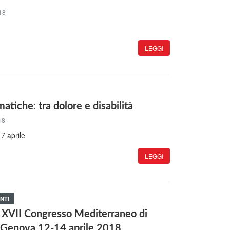
18
LEGGI
atiche: tra dolore e disabilità
18
7 aprile
LEGGI
NTI
S XVII Congresso Mediterraneo di
 Genova 12-14 aprile 2018