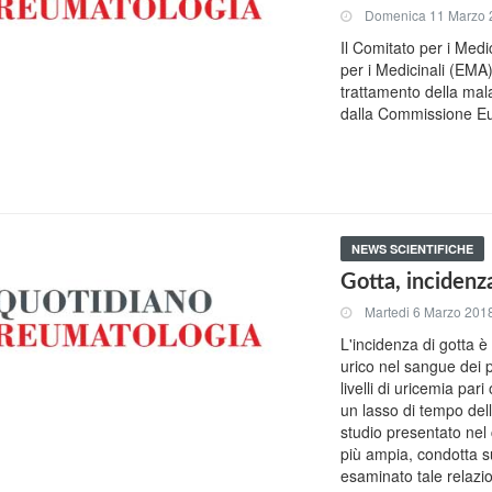
Domenica 11 Marzo 
Il Comitato per i Me
per i Medicinali (EMA
trattamento della mala
dalla Commissione Eu
NEWS SCIENTIFICHE
Gotta, incidenz
Martedi 6 Marzo 201
L'incidenza di gotta è
urico nel sangue dei p
livelli di uricemia par
un lasso di tempo dell
studio presentato nel 
più ampia, condotta su
esaminato tale relazi