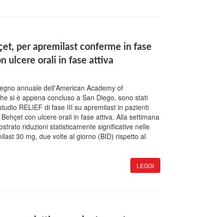
çet, per apremilast conferme in fase
on ulcere orali in fase attiva
8
vegno annuale dell'American Academy of
he si è appena concluso a San Diego, sono stati
 studio RELIEF di fase III su apremilast in pazienti
di Behçet con ulcere orali in fase attiva. Alla settimana
ostrato riduzioni statisticamente significative nelle
ilast 30 mg, due volte al giorno (BID) rispetto al
LEGGI