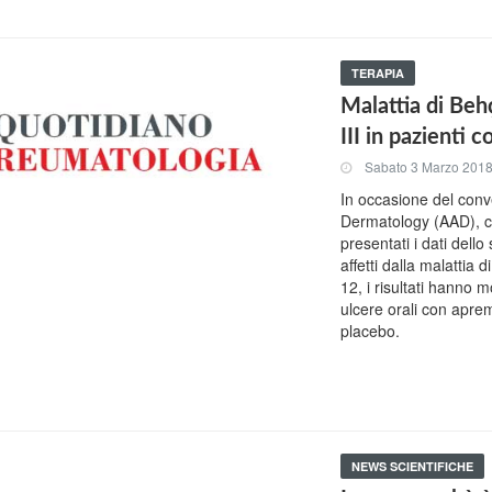
TERAPIA
Malattia di Beh
III in pazienti c
Sabato 3 Marzo 201
In occasione del con
Dermatology (AAD), c
presentati i dati dello
affetti dalla malattia 
12, i risultati hanno m
ulcere orali con aprem
placebo.
NEWS SCIENTIFICHE