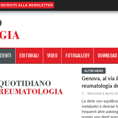
ISCRIVITI ALLA NEWSLETTER
ZIENTI
EDITORIALI
VIDEO
FOTOGALLERY
DOWNLOAD
ALTRE NEWS
Genova, al via 
reumatologia de
Mercoledi 4 Aprile 2
Le diete non equilibra
metabolici e diverse 
frequenti altre patolog
questo uno degli argo