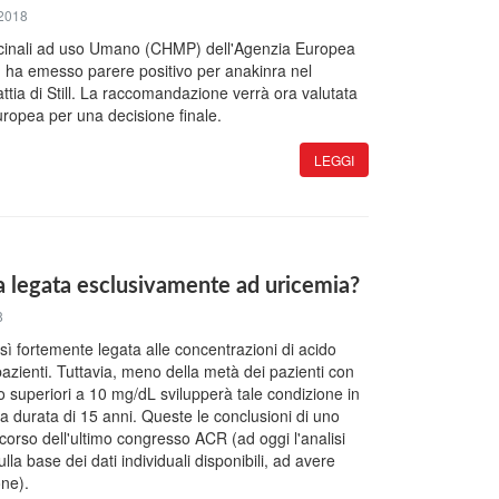
2018
dicinali ad uso Umano (CHMP) dell'Agenzia Europea
) ha emesso parere positivo per anakinra nel
ttia di Still. La raccomandazione verrà ora valutata
ropea per una decisione finale.
LEGGI
a legata esclusivamente ad uricemia?
8
 sì fortemente legata alle concentrazioni di acido
azienti. Tuttavia, meno della metà dei pazienti con
i o superiori a 10 mg/dL svilupperà tale condizione in
a durata di 15 anni. Queste le conclusioni di uno
corso dell'ultimo congresso ACR (ad oggi l'analisi
lla base dei dati individuali disponibili, ad avere
one).