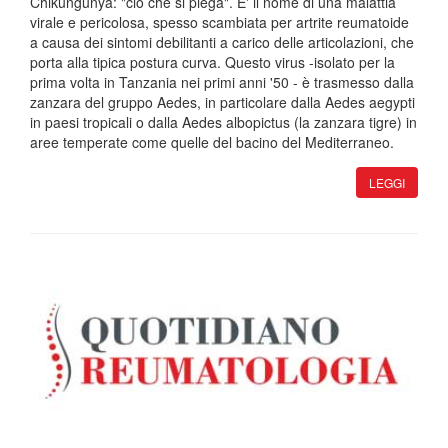
Chikungunya: "ciò che si piega". E' il nome di una malattia
virale e pericolosa, spesso scambiata per artrite reumatoide
a causa dei sintomi debilitanti a carico delle articolazioni, che
porta alla tipica postura curva. Questo virus -isolato per la
prima volta in Tanzania nei primi anni '50 - è trasmesso dalla
zanzara del gruppo Aedes, in particolare dalla Aedes aegypti
in paesi tropicali o dalla Aedes albopictus (la zanzara tigre) in
aree temperate come quelle del bacino del Mediterraneo.
LEGGI