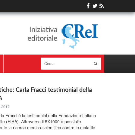
iche: Carla Fracci testimonial della
A
o 2017
a Fracci è la testimonial della Fondazione Italiana
rite (FIRA). Attraverso il 5X1000 è possibile
te la ricerca medico-scientifica contro le malattie