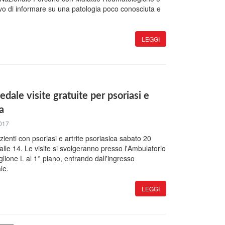
tivo di informare su una patologia poco conosciuta e
LEGGI
dale visite gratuite per psoriasi e
ca
017
azienti con psoriasi e artrite psoriasica sabato 20
lle 14. Le visite si svolgeranno presso l'Ambulatorio
lione L al 1° piano, entrando dall'ingresso
le.
LEGGI