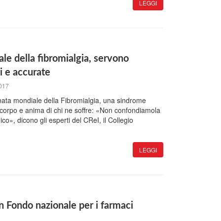
LEGGI
le della fibromialgia, servono
i e accurate
017
rnata mondiale della Fibromialgia, una sindrome
corpo e anima di chi ne soffre: «Non confondiamola
ico», dicono gli esperti del CReI, il Collegio
LEGGI
n Fondo nazionale per i farmaci