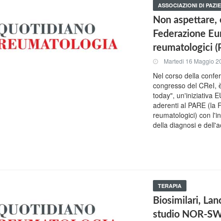
ASSOCIAZIONI DI PAZIE
Non aspettare, e
Federazione Eur
reumatologici 
Martedi 16 Maggio 2
Nel corso della confe
congresso del CReI, è 
today", un'iniziativa 
aderenti al PARE (la 
reumatologici) con l'
della diagnosi e dell'
TERAPIA
Biosimilari, Lan
studio NOR-S