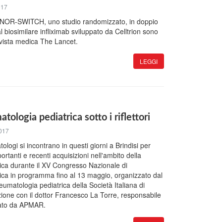
017
i di NOR-SWITCH, uno studio randomizzato, in doppio
l biosimilare infliximab sviluppato da Celltrion sono
 rivista medica The Lancet.
LEGGI
atologia pediatrica sotto i riflettori
017
ologi si incontrano in questi giorni a Brindisi per
ortanti e recenti acquisizioni nell'ambito della
ica durante il XV Congresso Nazionale di
ica in programma fino al 13 maggio, organizzato dal
umatologia pediatrica della Società Italiana di
zione con il dottor Francesco La Torre, responsabile
inato da APMAR.