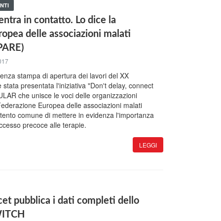
NTI
ntra in contatto. Lo dice la
opea delle associazioni malati
(PARE)
017
renza stampa di apertura dei lavori del XX
stata presentata l'iniziativa "Don't delay, connect
EULAR che unisce le voci delle organizzazioni
Federazione Europea delle associazioni malati
intento comune di mettere in evidenza l'importanza
accesso precoce alle terapie.
LEGGI
cet pubblica i dati completi dello
WITCH