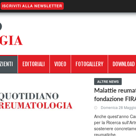
ISCRIVITI ALLA NEWSLETTER
ZIENTI
EDITORIALI
VIDEO
FOTOGALLERY
DOWNLOAD
ALTRE NEWS
Malattie reumat
fondazione FIR
Domenica 28 Maggi
Anche quest'anno Carl
per la Ricerca sull'Art
sostenere concretamen
reumatiche.