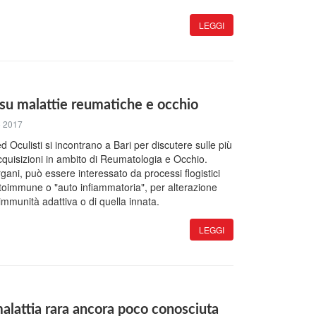
LEGGI
su malattie reumatiche e occhio
o 2017
 Oculisti si incontrano a Bari per discutere sulle più
cquisizioni in ambito di Reumatologia e Occhio.
rgani, può essere interessato da processi flogistici
autoimmune o "auto infiammatoria", per alterazione
immunità adattiva o di quella innata.
LEGGI
alattia rara ancora poco conosciuta