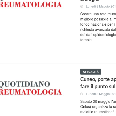
Lunedi 8 Maggio 20
Creare una rete reumat
migliore possibile ai m
fondo nazionale per i 
richiesta avanzata dal
dei dati epidemiologici
terapie.
ATTUALITÀ
Cuneo, porte ap
fare il punto su
Lunedi 8 Maggio 20
Sabato 20 maggio l'
Onlus) organizza la se
malattie reumatiche". S