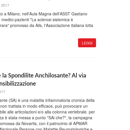
o 2017
uto a Milano, nell'Aula Magna dell'ASST Gaetano
o medici-pazienti "La sclerosi sistemica è
 rara" promosso da Ails, l'Associazione italiana lotta
LEGGI
 la Spondilite Anchilosante? Al via
sibilizzazione
017
sante (SA) è una malattia infiammatoria cronica della
 non trattata in modo efficace, può provocare un
ile alle articolazioni e/o alla colonna vertebrale. per
nza è stata messa a punto "SAi che?", la campagna
promossa da Novartis, con il patrocinio di APMAR
 Nazionale Persone con Malattie Reumatologiche e