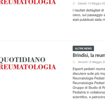
Sabato 13 Maggio 2
I risultati dettagliat
cieco, sul passaggio a
stati pubblicati dalla
ALTRE NEWS
Brindisi, la reum
Venerdi 12 Maggio 2
Esperti pediatri reumat
discutere sulle più imp
Reumatologia Pediatr
Reumatologia Pediatr
Gruppo di Studio di Re
Pediatria in collabora
scientifico, e patroc