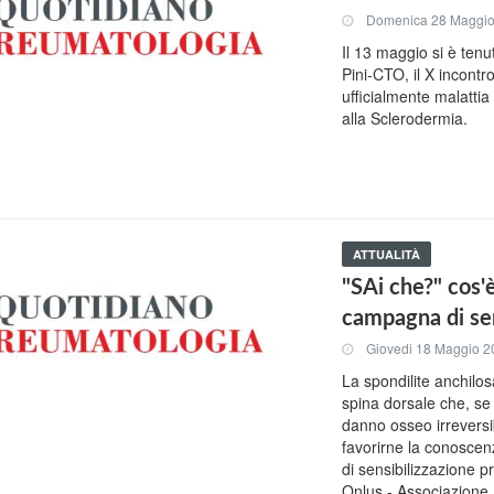
Domenica 28 Maggi
Il 13 maggio si è ten
Pini-CTO, il X incontr
ufficialmente malattia
alla Sclerodermia.
ATTUALITÀ
"SAi che?" cos'è
campagna di sen
Giovedi 18 Maggio 2
La spondilite anchilo
spina dorsale che, se
danno osseo irreversib
favorirne la conosce
di sensibilizzazione 
Onlus - Associazione