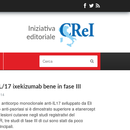
-IL/17 ixekizumab bene in fase III
014
anticorpo monoclonale anti-IL17 sviluppato da Eli
 anti-psoriasi si è dimostrato superiore a etanercept
lesioni cutanee negli studi registrativi del
e studi di fase III di cui sono stati da poco
incipali.