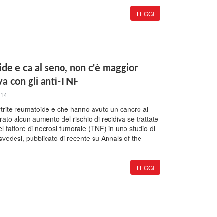
LEGGI
ide e ca al seno, non c'è maggior
iva con gli anti-TNF
014
rtrite reumatoide e che hanno avuto un cancro al
to alcun aumento del rischio di recidiva se trattate
del fattore di necrosi tumorale (TNF) in uno studio di
svedesi, pubblicato di recente su Annals of the
LEGGI