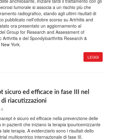
lite anchilosante, iniziare tardi il trattamento con gli
i necrosi tumorale si associa a un rischio più che
amento radiografico, stando agli ultimi risultati di
co pubblicato nell'ottobre scorso su Artrhitis and
stato ora presentato un aggiornamento al
del Group for Research and Assessment of
c Arthritis e del Spondyloarthritis Research &
 New York.
LEGGI
t sicuro ed efficace in fase III nel
o di riacutizzazioni
14
onacept è sicuro ed efficace nella prevenzione delle
ta in pazienti che iniziano la terapia ipouricemizzante
 tale terapia. A evidenziarlo sono i risultati dello
al multicentrico internazionale di fase III,