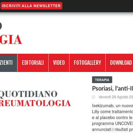
ISCRIVITI ALLA NEWSLETTER
ZIENTI
EDITORIALI
VIDEO
FOTOGALLERY
DOWNLOAD
TERAPIA
Psoriasi, l'anti
Venerdi 29 Agosto 2
Ixekizumab, un nuovo 
Lilly come trattamento
e al placebo contro le 
programma UNCOVER, tr
annunciati i risultati pr