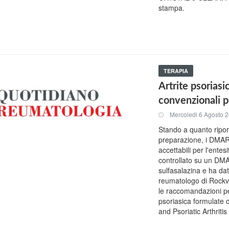
stampa.
TERAPIA
Artrite psorias
convenzionali pe
Mercoledi 6 Agosto 
Stando a quanto ripor
preparazione, i DMARD
accettabili per l'entesi
controllato su un DMA
sulfasalazina e ha dat
reumatologo di Rockvi
le raccomandazioni per 
psoriasica formulate
and Psoriatic Arthrit