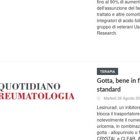
fino al 90% di aumento
dell'assunzione del f
trattato e altre como
integratori di acido f
gruppo di veterani Usa
Research.
TERAPIA
Gotta, bene in f
standard
Martedi 26 Agosto 2
Lesinurad, un inibitor
blocca il trasportato
notevolmente il numero
uricemia, in combinaz
gotta - allopurinolo o 
CRYSTAL e CLEAR. A 