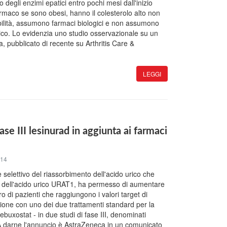
 degli enzimi epatici entro pochi mesi dall'inizio
armaco se sono obesi, hanno il colesterolo alto non
rbilità, assumono farmaci biologici e non assumono
olico. Lo evidenzia uno studio osservazionale su un
, pubblicato di recente su Arthritis Care &
LEGGI
ase III lesinurad in aggiunta ai farmaci
014
e selettivo del riassorbimento dell'acido urico che
re dell'acido urico URAT1, ha permesso di aumentare
 di pazienti che raggiungono i valori target di
ione con uno dei due trattamenti standard per la
febuxostat - in due studi di fase III, denominati
darne l'annuncio è AstraZeneca in un comunicato