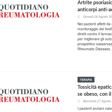
Artrite psorias
anticorpi anti
Giovedi 28 Agosto 2
Nei pazienti affetti da
monitoraggio dei livell
diretti contro il farm
per migliorare gli outc
prospettico oasservaz
Rheumatic Diseases.
TERAPIA
Tossicità epati
se obeso, con il
Mercoledi 27 Agosto
I pazienti anziani na