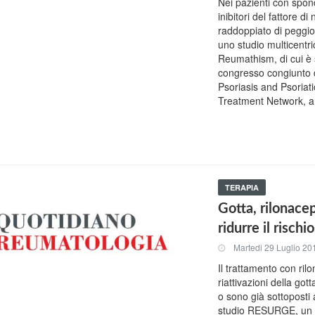
Nei pazienti con spondi
inibitori del fattore d
raddoppiato di peggior
uno studio multicentri
Reumathism, di cui è 
congresso congiunto 
Psoriasis and Psoriati
Treatment Network, a
TERAPIA
Gotta, rilonacep
ridurre il rischi
Martedi 29 Luglio 20
Il trattamento con ril
riattivazioni della got
o sono già sottoposti a
studio RESURGE, un tri