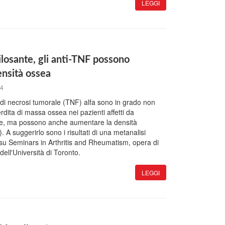
LEGGI
ilosante, gli anti-TNF possono
ensità ossea
14
ore di necrosi tumorale (TNF) alfa sono in grado non
erdita di massa ossea nei pazienti affetti da
nte, ma possono anche aumentare la densità
A suggerirlo sono i risultati di una metanalisi
 su Seminars in Arthritis and Rheumatism, opera di
dell'Università di Toronto.
LEGGI