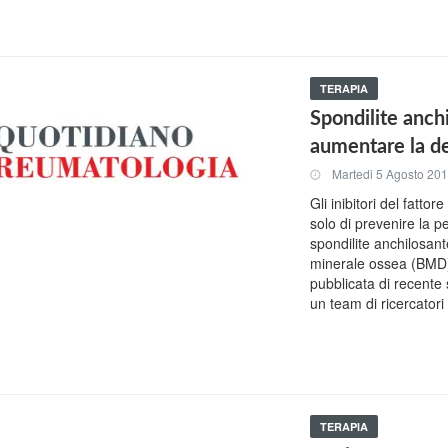
TERAPIA
Spondilite anch
aumentare la d
Martedi 5 Agosto 20
Gli inibitori del fatt
solo di prevenire la p
spondilite anchilosa
minerale ossea (BMD). 
pubblicata di recente
un team di ricercatori 
TERAPIA