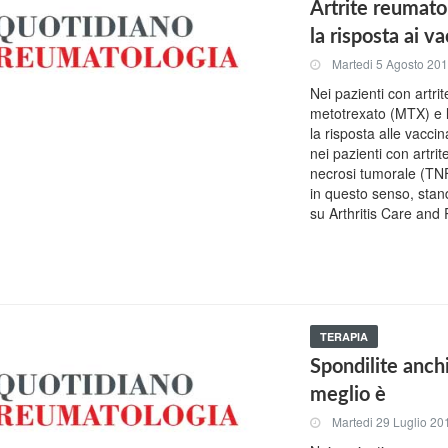
Artrite reumat
la risposta ai v
Martedi 5 Agosto 20
Nei pazienti con art
metotrexato (MTX) e 
la risposta alle vacc
nei pazienti con artrit
necrosi tumorale (TN
in questo senso, stand
su Arthritis Care and
TERAPIA
Spondilite anchi
meglio è
Martedi 29 Luglio 20