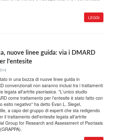
LEGGI
ica, nuove linee guida: via i DMARD
r l'entesite
2014
tato in una bozza di nuove linee guida in
 convenzionali non saranno inclusi tra i trattamenti
te legata all'artrite psoriasica. "L'unico studio
RD come trattamento per l'entesite è stato fatto con
o esito negativo" ha detto Evan L. Siegel,
lle, a capo del gruppo di esperti che sta redigendo
il trattamento dell'entesite legata all'artrite
 dal Group for Research and Assessment of Psoriasis
is (GRAPPA).