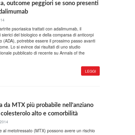
ica, outcome peggiori se sono presenti
-adalimumab
014
 artrite psoriasica trattati con adalimumab, il
i sierici del biologico e della comparsa di anticorpi
aco (ADA), potrebbe essere il prossimo passo avanti
ome. Lo si evince dai risultati di uno studio
ionale pubblicato di recente su Annals of the
LEGGI
ca da MTX più probabile nell'anziano
 colesterolo alto e comorbilità
 2014
ive al metotressato (MTX) possono avere un rischio