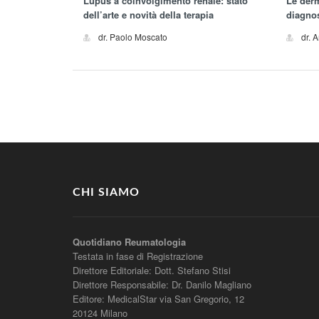
Lupus a coinvolgimento renale: stato
Le der
dell’arte e novità della terapia
diagnos
dr. Paolo Moscato
dr. 
CHI SIAMO
Quotidiano Reumatologia
Testata in fase di Registrazione
Direttore Editoriale: Dott. Stefano Stisi
Direttore Responsabile: Dr. Danilo Magliano
Editore: MedicalStar via San Gregorio, 12
20124 Milano