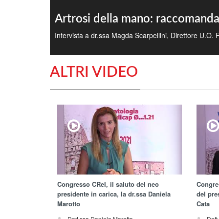
Artrosi della mano: raccomanda
Intervista a dr.ssa Magda Scarpellini, Direttore U.O
ALTRI VIDEO
Congresso CReI, il saluto del neo
Congres
presidente in carica, la dr.ssa Daniela
del pre
Marotto
Cata
Dott.ssa Daniela Marotto
Dott