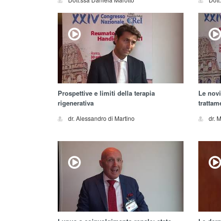
Prospettive e limiti della terapia
Le novi
rigenerativa
trattam
dr. Alessandro di Martino
dr. 