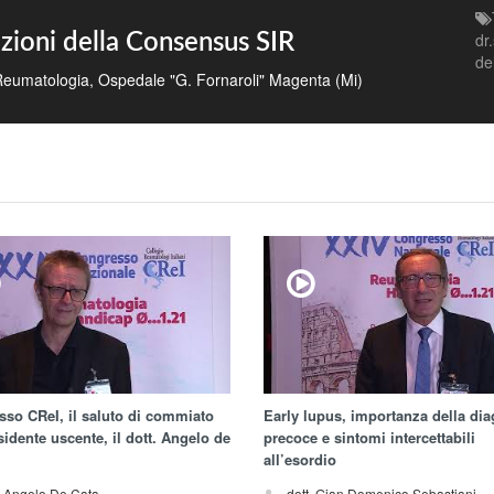
dr
zioni della Consensus SIR
de
. Reumatologia, Ospedale "G. Fornaroli" Magenta (Mi)
so CReI, il saluto di commiato
Early lupus, importanza della di
sidente uscente, il dott. Angelo de
precoce e sintomi intercettabili
all’esordio
. Angelo De Cata
dott. Gian Domenico Sebastiani