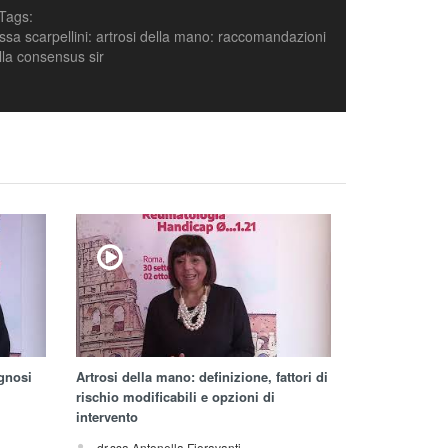
Tags:
.ssa scarpellini: artrosi della mano: raccomandazioni
lla consensus sir
agnosi
Artrosi della mano: definizione, fattori di
rischio modificabili e opzioni di
intervento
dr.ssa Antonella Fioravanti