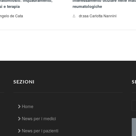
matomiositi: inquadramento,
Interessamento oculare nelle mala
i e terapia
reumatologiche
Angelo de Cata
dr.ssa Carlotta Nannini
SEZIONI
S
Home
News per i medici
News per i pazienti