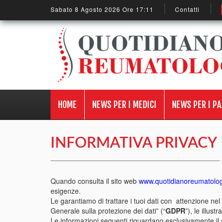
Sabato 8 Agosto 2026 Ore 17:11
Contatti
HOME
NEWS PER I MEDICI
NEWS PER I PA
INFORMATIVA PRIVACY
Quando consulta il sito web
www.quotidianoreumatologi
esigenze.
Le garantiamo di trattare i tuoi dati con attenzione ne
Generale sulla protezione dei dati” (“
GDPR
”), le illus
Le informazioni seguenti riguardano esclusivamente il si