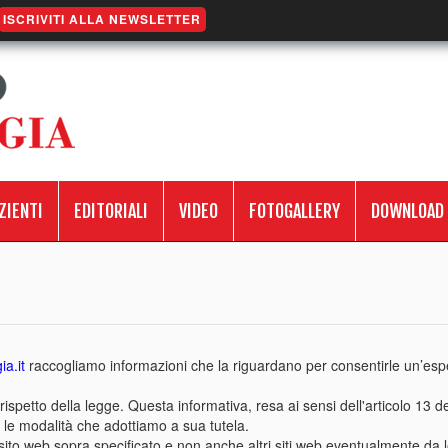
ISCRIVITI ALLA NEWSLETTER
ZIENTI
EDITORIALI
VIDEO
FOTOGALLERY
DOWNLOAD
a.it
raccogliamo informazioni che la riguardano per consentirle un’esp
l rispetto della legge. Questa informativa, resa ai sensi dell'articolo
tra le modalità che adottiamo a sua tutela.
to web sopra specificato e non anche altri siti web eventualmente da lei