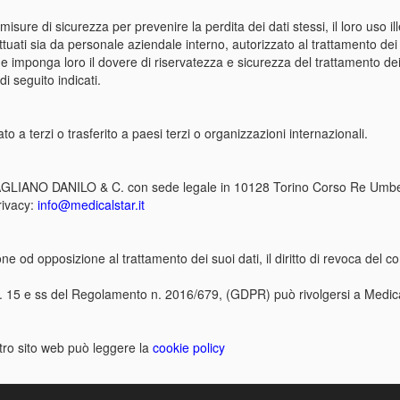
e misure di sicurezza per prevenire la perdita dei dati stessi, il loro uso i
ettuati sia da personale aziendale interno, autorizzato al trattamento dei
 imponga loro il dovere di riservatezza e sicurezza del trattamento dei d
i seguito indicati.
a terzi o trasferito a paesi terzi o organizzazioni internazionali.
AGLIANO DANILO & C. con sede legale in 10128 Torino Corso Re Umbe
privacy:
info@medicalstar.it
azione od opposizione al trattamento dei suoi dati, il diritto di revoca del 
artt. 15 e ss del Regolamento n. 2016/679, (GDPR) può rivolgersi a Medical
ostro sito web può leggere la
cookie policy