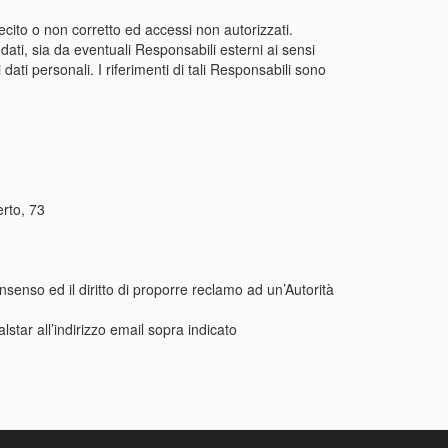
llecito o non corretto ed accessi non autorizzati.
 dati, sia da eventuali Responsabili esterni ai sensi
ati personali. I riferimenti di tali Responsabili sono
rto, 73
consenso ed il diritto di proporre reclamo ad un’Autorità
star all’indirizzo email sopra indicato