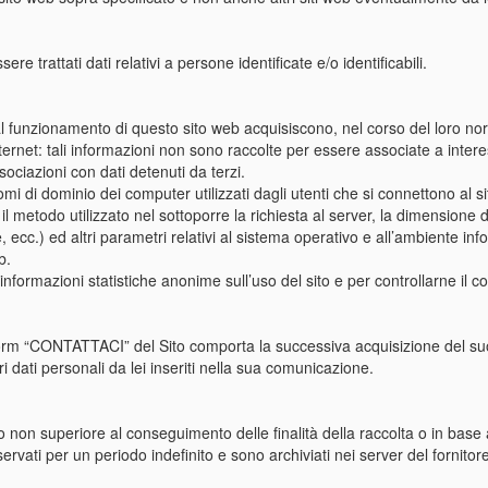
e trattati dati relativi a persone identificate e/o identificabili.
al funzionamento di questo sito web acquisiscono, nel corso del loro norm
nternet: tali informazioni non sono raccolte per essere associate a inter
sociazioni con dati detenuti da terzi.
 nomi di dominio dei computer utilizzati dagli utenti che si connettono al 
ta, il metodo utilizzato nel sottoporre la richiesta al server, la dimensione
, ecc.) ed altri parametri relativi al sistema operativo e all’ambiente inf
b.
e informazioni statistiche anonime sull’uso del sito e per controllarne il 
l form “CONTATTACI” del Sito comporta la successiva acquisizione del s
ri dati personali da lei inseriti nella sua comunicazione.
po non superiore al conseguimento delle finalità della raccolta o in bas
rvati per un periodo indefinito e sono archiviati nei server del fornitor