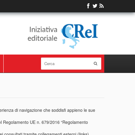
erienza di navigazione che soddisfi appieno le sue
 13 del Regolamento UE n. 679/2016 “Regolamento
 consultati tramite collegamenti esterni (links).