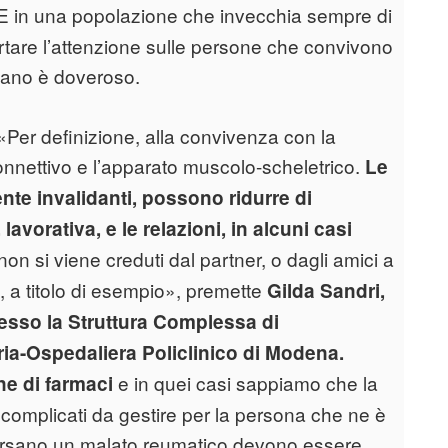
E in una popolazione che invecchia sempre di
ortare l’attenzione sulle persone che convivono
tano è doveroso.
«Per definizione, alla convivenza con la
 connettivo e l’apparato muscolo-scheletrico.
Le
te invalidanti, possono ridurre di
 lavorativa, e le relazioni, in alcuni casi
on si viene creduti dal partner, o dagli amici a
e, a titolo di esempio», premette
Gilda Sandri,
esso la Struttura Complessa di
ia-Ospedaliera Policlinico di Modena.
e in quei casi sappiamo che la
e di farmaci
omplicati da gestire per la persona che ne è
raversano un malato reumatico devono essere