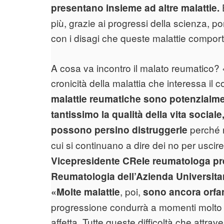
presentano insieme ad altre malattie.
più, grazie ai progressi della scienza, p
con i disagi che queste malattie compor
A cosa va incontro il malato reumatico? 
cronicità della malattia che interessa il
malattie reumatiche sono potenzialmen
tantissimo la qualità della vita sociale,
perché n
possono persino distruggerle
cui si continuano a dire dei no per uscir
Vicepresidente CReIe reumatologa pr
Reumatologia dell’Azienda Universitar
, poi,
«Molte malattie
sono ancora orfan
progressione condurrà a momenti molto c
affetta. Tutte queste difficoltà che att