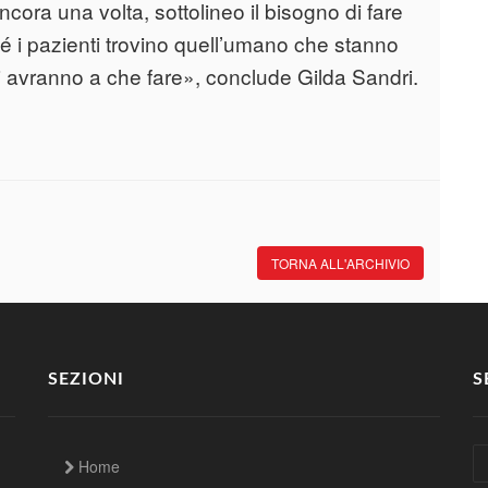
cora una volta, sottolineo il bisogno di fare
hé i pazienti trovino quell’umano che stanno
i avranno a che fare», conclude Gilda Sandri.
TORNA ALL'ARCHIVIO
SEZIONI
S
Home