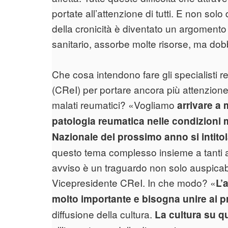
portate all’attenzione di tutti. E non sol
della cronicità è diventato un argomento 
sanitario, assorbe molte risorse, ma dob
Che cosa intendono fare gli specialisti r
(CReI) per portare ancora più attenzione 
malati reumatici? «Vogliamo
arrivare a
patologia reumatica nelle condizioni m
Nazionale del prossimo anno si intito
questo tema complesso insieme a tanti al
avviso è un traguardo non solo auspicab
Vicepresidente CReI. In che modo? «
L’
molto importante e bisogna unire ai pr
diffusione della cultura.
La cultura su q