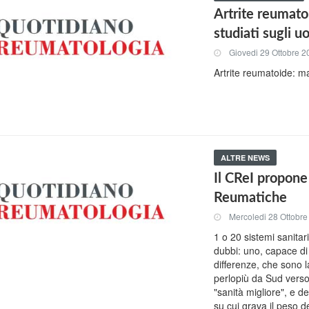
Artrite reumato
studiati sugli u
Giovedi 29 Ottobre 2
Artrite reumatoide: ma
ALTRE NEWS
Il CReI propone
Reumatiche
Mercoledi 28 Ottobr
1 o 20 sistemi sanitar
dubbi: uno, capace di 
differenze, che sono 
perlopiù da Sud verso 
"sanità migliore", e de
su cui grava il peso 