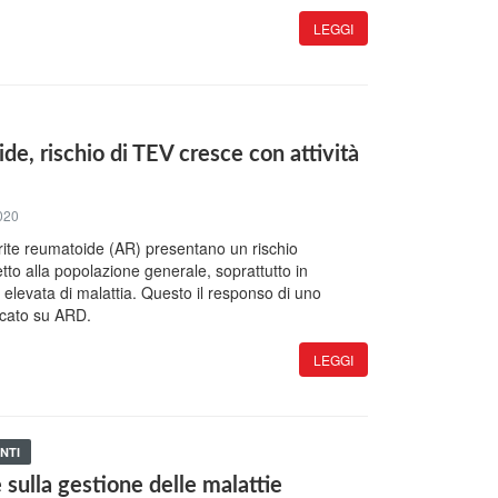
LEGGI
de, rischio di TEV cresce con attività
020
artrite reumatoide (AR) presentano un rischio
tto alla popolazione generale, soprattutto in
à elevata di malattia. Questo il responso di uno
icato su ARD.
LEGGI
NTI
e sulla gestione delle malattie