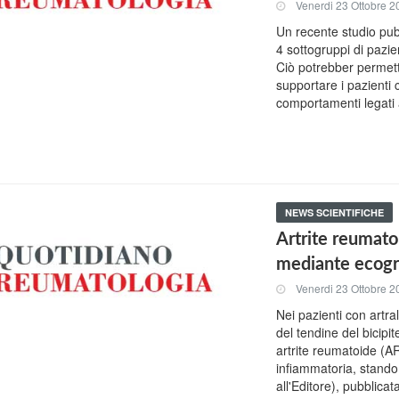
Venerdi 23 Ottobre 2
Un recente studio pubb
4 sottogruppi di pazien
Ciò potrebber permette
supportare i pazienti c
comportamenti legati 
NEWS SCIENTIFICHE
Artrite reumatoi
mediante ecogra
Venerdi 23 Ottobre 2
Nei pazienti con artra
del tendine del bicipi
artrite reumatoide (AR)
infiammatoria, stando 
all'Editore), pubblic