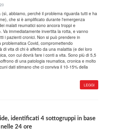
020
sì, abbiamo, perché il problema riguarda tutti e ha
me), che si è amplificato durante l'emergenza
dei malati reumatici sono ancora troppi e
o. Va immediatamente invertita la rotta, e vanno
tutti i pazienti cronici. Non si può prendere in
la problematica Covid, compromettendo
à di vita di chi è affetto da una malattia (e dei loro
ca, con cui dovrà fare i conti a vita. Sono più di 5,5
e soffrono di una patologia reumatica, cronica e molto
cuni dati stimano che ci conviva il 10-15% della
LEGGI
de, identificati 4 sottogruppi in base
o nelle 24 ore