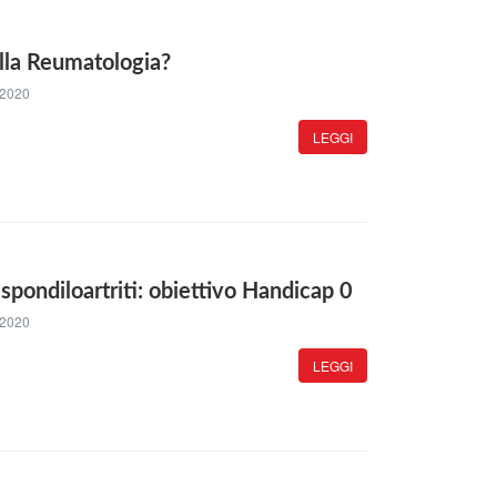
lla Reumatologia?
 2020
LEGGI
 spondiloartriti: obiettivo Handicap 0
 2020
LEGGI