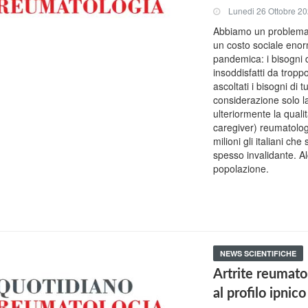
Lunedi 26 Ottobre 2
Abbiamo un problema (
un costo sociale enor
pandemica: i bisogni 
insoddisfatti da tropp
ascoltati i bisogni di 
considerazione solo 
ulteriormente la qualit
caregiver) reumatologi
milioni gli italiani ch
spesso invalidante. Al
popolazione.
NEWS SCIENTIFICHE
Artrite reumatoi
al profilo ipnic