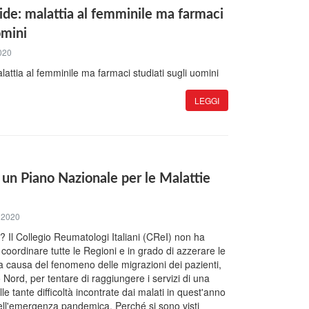
ide: malattia al femminile ma farmaci
omini
020
lattia al femminile ma farmaci studiati sugli uomini
LEGGI
 un Piano Nazionale per le Malattie
e 2020
i? Il Collegio Reumatologi Italiani (CReI) non ha
coordinare tutte le Regioni e in grado di azzerare le
la causa del fenomeno delle migrazioni dei pazienti,
Nord, per tentare di raggiungere i servizi di una
lle tante difficoltà incontrate dai malati in quest'anno
dell'emergenza pandemica. Perché si sono visti