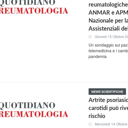
reumatologiche
ANMAR e APMARR
Nazionale per l
Assistenziali de
Giovedi 15 Ottobre 2
Un sondaggio sui pazie
telemedicina e i camb
pandemia
NEWS SCIENTIFICHE
Artrite psoriasi
carotidi può rive
rischio
Mercoledi 14 Ottobr