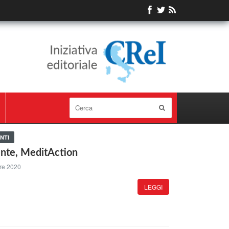
NTI
nte, MeditAction
re 2020
LEGGI