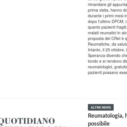
rimandare gli appuntam
prima visita, hanno d
durante i primi mesi i
dopo l'ultimo DPCM, n
quanto pazienti fragili
malati reumatici in alc
proposta del CReI è qu
Reumatiche, da valutare
Intanto, il 25 ottobre,
Speranza dicendo che i
tondo e si rendono disp
reumatologici, gratuit
pazienti possano esse
ALTRE NEWS
Reumatologia, h
possibile