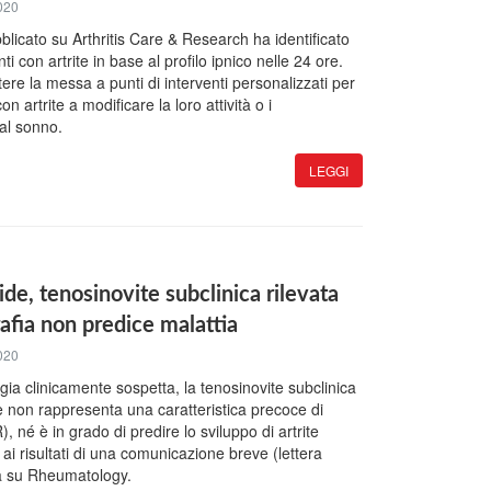
020
licato su Arthritis Care & Research ha identificato
ti con artrite in base al profilo ipnico nelle 24 ore.
re la messa a punti di interventi personalizzati per
on artrite a modificare la loro attività o i
al sonno.
LEGGI
de, tenosinovite subclinica rilevata
fia non predice malattia
020
lgia clinicamente sospetta, la tenosinovite subclinica
te non rappresenta una caratteristica precoce di
, né è in grado di predire lo sviluppo di artrite
ai risultati di una comunicazione breve (lettera
ata su Rheumatology.