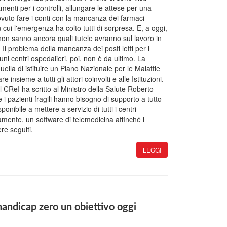
enti per i controlli, allungare le attese per una
ovuto fare i conti con la mancanza dei farmaci
n cui l'emergenza ha colto tutti di sorpresa. E, a oggi,
on sanno ancora quali tutele avranno sul lavoro in
. Il problema della mancanza dei posti letti per i
uni centri ospedalieri, poi, non è da ultimo. La
ella di istituire un Piano Nazionale per le Malattie
 insieme a tutti gli attori coinvolti e alle Istituzioni.
 il CReI ha scritto al Ministro della Salute Roberto
 pazienti fragili hanno bisogno di supporto a tutto
onibile a mettere a servizio di tutti i centri
amente, un software di telemedicina affinché i
re seguiti.
LEGGI
andicap zero un obiettivo oggi