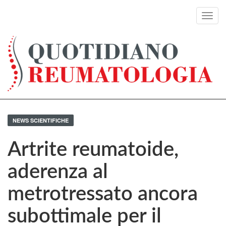
Toggl
navig
NEWS SCIENTIFICHE
Artrite reumatoide,
aderenza al
metrotressato ancora
subottimale per il