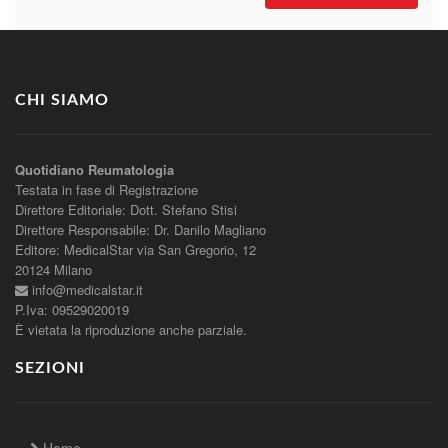
CHI SIAMO
Quotidiano Reumatologia
Testata in fase di Registrazione
Direttore Editoriale: Dott. Stefano Stisi
Direttore Responsabile: Dr. Danilo Magliano
Editore: MedicalStar via San Gregorio, 12
20124 Milano
info@medicalstar.it
P.Iva: 09529020019
È vietata la riproduzione anche parziale.
SEZIONI
Home