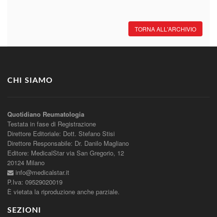
TORNA ALL'ARCHIVIO
CHI SIAMO
Quotidiano Reumatologia
Testata in fase di Registrazione
Direttore Editoriale: Dott. Stefano Stisi
Direttore Responsabile: Dr. Danilo Magliano
Editore: MedicalStar via San Gregorio, 12
20124 Milano
info@medicalstar.it
P.Iva: 09529020019
È vietata la riproduzione anche parziale.
SEZIONI