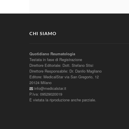
CHI SIAMO
Quotidiano Reumatologia
Testata in fase di Registrazione
Direttore Editoriale: Dott. Stefano Stisi
Direttore Responsabile: Dr. Danilo Magliano
Editore: MedicalStar via San Gregorio, 12
20124 Milano
info@medicalstar.it
P.Iva: 09529020019
È vietata la riproduzione anche parziale.