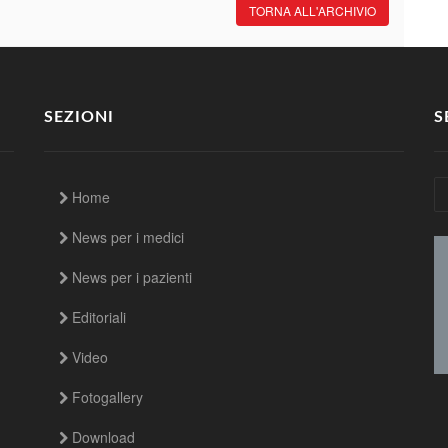
TORNA ALL'ARCHIVIO
SEZIONI
S
Home
News per i medici
News per i pazienti
Editoriali
Video
Fotogallery
Download