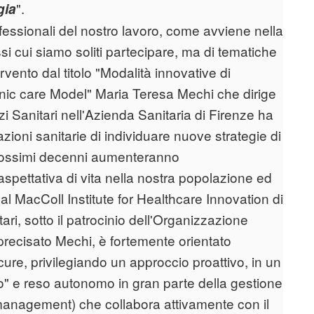
".
gia
rofessionali del nostro lavoro, come avviene nella
i cui siamo soliti partecipare, ma di tematiche
rvento dal titolo "Modalità innovative di
ronic care Model" Maria Teresa Mechi che dirige
i Sanitari nell'Azienda Sanitaria di Firenze ha
zioni sanitarie di individuare nuove strategie di
 prossimi decenni aumenteranno
spettativa di vita nella nostra popolazione ed
l MacColl Institute for Healthcare Innovation di
ari, sotto il patrocinio dell'Organizzazione
precisato Mechi, è fortemente orientato
cure, privilegiando un approccio proattivo, in un
o" e reso autonomo in gran parte della gestione
 management) che collabora attivamente con il