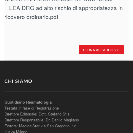
LEA DRG ad alto rischio di appropriatezza in
ricovero ordinario.pdf
TORNA ALL'ARCHIVIO
CHI SIAMO
Quotidiano Reumatologia
Testata in fase di Registrazione
Direttore Editoriale: Dott. Stefano Stisi
Direttore Responsabile: Dr. Danilo Magliano
Editore: MedicalStar via San Gregorio, 12
20124 Milano