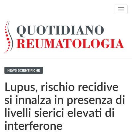
Toggl
navig
NEWS SCIENTIFICHE
Lupus, rischio recidive
si innalza in presenza di
livelli sierici elevati di
interferone