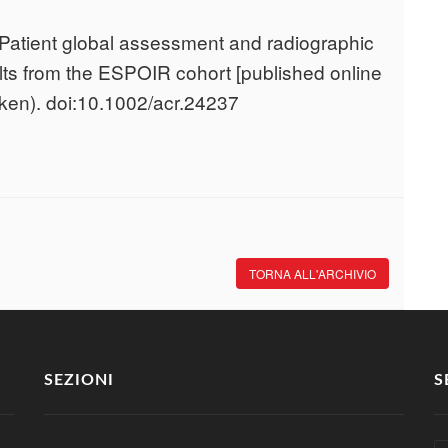
. Patient global assessment and radiographic
sults from the ESPOIR cohort [published online
oken). doi:10.1002/acr.24237
TORNA ALL'ARCHIVIO
SEZIONI
S