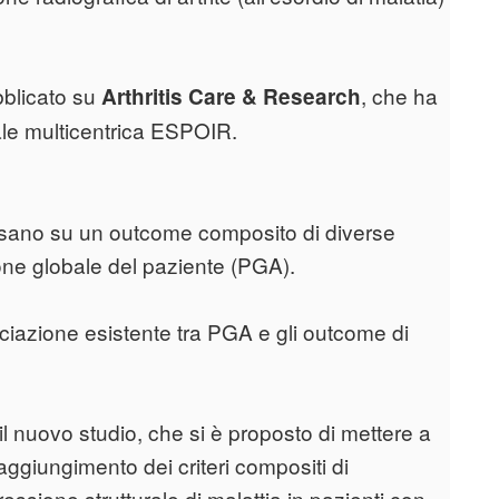
ubblicato su
, che ha
Arthritis Care & Research
nale multicentrica ESPOIR.
i basano su un outcome composito di diverse
one globale del paziente (PGA).
ociazione esistente tra PGA e gli outcome di
l nuovo studio, che si è proposto di mettere a
raggiungimento dei criteri compositi di
ssione strutturale di malattia in pazienti con