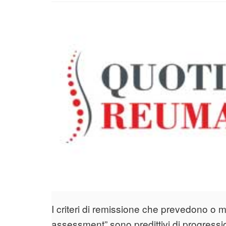
I criteri di remissione che prevedono o m
assessment” sono predittivi di progression