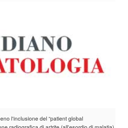
eno l'inclusione del “patient global
e radiografica di artrite (all'esordio di malatia)