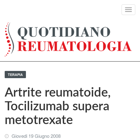
Toggl
navig
TERAPIA
Artrite reumatoide,
Tocilizumab supera
metotrexate
Giovedi 19 Giugno 2008