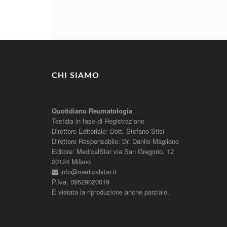
CHI SIAMO
Quotidiano Reumatologia
Testata in fase di Registrazione
Direttore Editoriale: Dott. Stefano Stisi
Direttore Responsabile: Dr. Danilo Magliano
Editore: MedicalStar via San Gregorio, 12
20124 Milano
info@medicalstar.it
P.Iva: 09529020019
È vietata la riproduzione anche parziale.