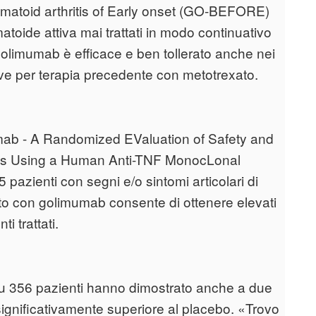
eumatoid arthritis of Early onset (GO-BEFORE)
atoide attiva mai trattati in modo continuativo
limumab è efficace e ben tollerato anche nei
aive per terapia precedente con metotrexato.
mumab - A Randomized EValuation of Safety and
hritis Using a Human Anti-TNF MonocLonal
azienti con segni e/o sintomi articolari di
nto con golimumab consente di ottenere elevati
ti trattati.
 su 356 pazienti hanno dimostrato anche a due
significativamente superiore al placebo. «Trovo