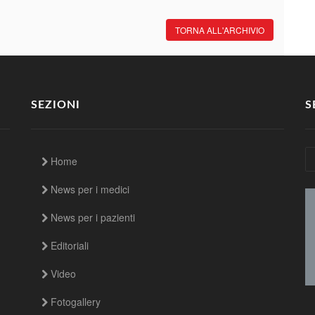
TORNA ALL'ARCHIVIO
SEZIONI
S
Home
News per i medici
News per i pazienti
Editoriali
Video
Fotogallery