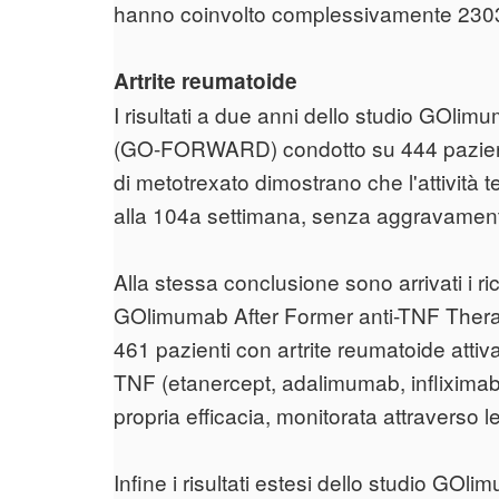
hanno coinvolto complessivamente 2303
Artrite reumatoide
I risultati a due anni dello studio GOl
(GO-FORWARD) condotto su 444 pazienti 
di metotrexato dimostrano che l'attività
alla 104a settimana, senza aggravamento d
Alla stessa conclusione sono arrivati i ri
GOlimumab After Former anti-TNF Ther
461 pazienti con artrite reumatoide attiv
TNF (etanercept, adalimumab, inflixima
propria efficacia, monitorata attraverso le
Infine i risultati estesi dello studio G