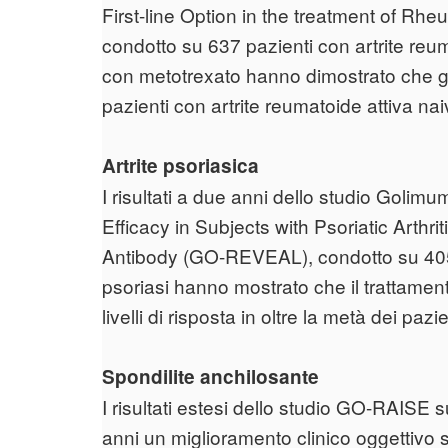
First-line Option in the treatment of Rh
condotto su 637 pazienti con artrite reum
con metotrexato hanno dimostrato che go
pazienti con artrite reumatoide attiva n
Artrite psoriasica
I risultati a due anni dello studio Goli
Efficacy in Subjects with Psoriatic Art
Antibody (GO-REVEAL), condotto su 405 p
psoriasi hanno mostrato che il trattame
livelli di risposta in oltre la metà dei pazien
Spondilite anchilosante
I risultati estesi dello studio GO-RAISE
anni un miglioramento clinico oggettivo 