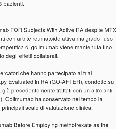
 pazienti.
imumab FOR Subjects With Active RA despite MTX
con artrite reumatoide attiva malgrado l'uso
 terapeutica di golimumab viene mantenuta fino
egli effetti collaterali.
cercatori che hanno partecipato al trial
apy Evaluated in RA (GO-AFTER), condotto su
a già precedentemente trattati con un altro anti-
b). Golimumab ha conservato nel tempo la
 principali scale di valutazione clinica.
Olimumab Before Employing methotrexate as the