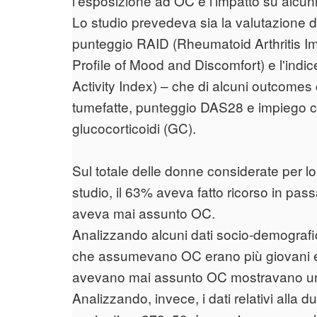
l'esposizione ad OC e l'impatto su alcuni 
Lo studio prevedeva sia la valutazione di a
punteggio RAID (Rheumatoid Arthritis Im
Profile of Mood and Discomfort) e l'indi
Activity Index) – che di alcuni outcomes cl
tumefatte, punteggio DAS28 e impiego con
glucocorticoidi (GC).
Sul totale delle donne considerate per l
studio, il 63% aveva fatto ricorso in pa
aveva mai assunto OC.
Analizzando alcuni dati socio-demografic
che assumevano OC erano più giovani e 
avevano mai assunto OC mostravano un li
Analizzando, invece, i dati relativi alla d