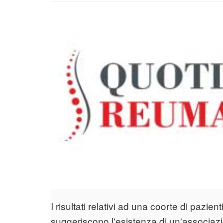
I risultati relativi ad una coorte di pazien
suggeriscono l'esistenza di un'associazio