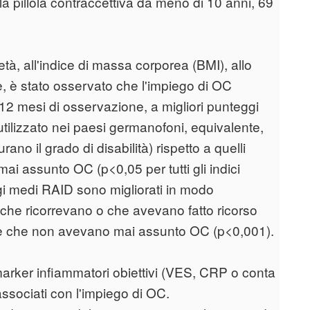
a pillola contraccettiva da meno di 10 anni, 69
tà, all'indice di massa corporea (BMI), allo
one, è stato osservato che l'impiego di OC
12 mesi di osservazione, a migliori punteggi
lizzato nei paesi germanofoni, equivalente,
ano il grado di disabilità) rispetto a quelli
mai assunto OC (p<0,05 per tutti gli indici
eggi medi RAID sono migliorati in modo
e che ricorrevano o che avevano fatto ricorso
uelle che non avevano mai assunto OC (p<0,001).
rker infiammatori obiettivi (VES, CRP o conta
associati con l'impiego di OC.