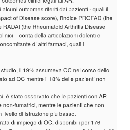
outcomes clinici legati all'AR.
lcuni outcomes riferiti dai pazienti - quali il
pact of Disease score), l'indice PROFAD (the
ce RADAI (the Rheumatoid Arthritis Disease
inici – conta della articolazioni dolenti e
comitante di altri farmaci, quali i
o studio, il 19% assumeva OC nel corso dello
ssato ad OC mentre il 18% delle pazienti non
i, è stato osservato che le pazienti con AR
non-fumatrici, mentre le pazienti che non
vello di istruzione più basso.
urata di impiego di OC, disponibili per 176