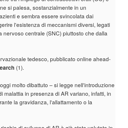
one si palesa, sostanzialmente in un
pazienti e sembra essere svincolata dai
erire l'esistenza di meccanismi diversi, legati
 nervoso centrale (SNC) piuttosto che dalla
ervazionale tedesco, pubblicato online ahead-
(1).
search
 oggi molto dibattuto – si legge nell'introduzione
à di malattia in presenza di AR variano, infatti, in
ante la gravidanza, l'allattamento o la
 rischio di sviluppo di AR è già stato valutato in