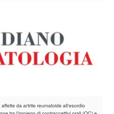
ti affette da artrite reumatoide all'esordio
ne tra l'impiego di contraccettivi orali (OC) e