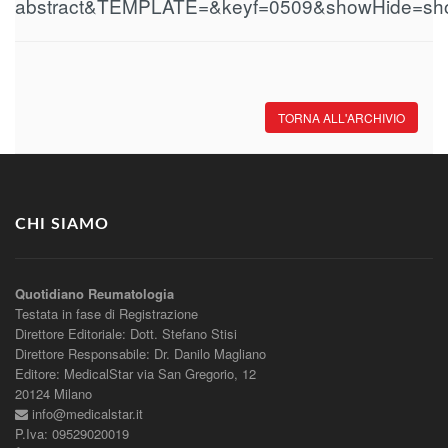
abstract&TEMPLATE=&keyf=0509&showHide=sho
TORNA ALL'ARCHIVIO
CHI SIAMO
Quotidiano Reumatologia
Testata in fase di Registrazione
Direttore Editoriale: Dott. Stefano Stisi
Direttore Responsabile: Dr. Danilo Magliano
Editore: MedicalStar via San Gregorio, 12
20124 Milano
info@medicalstar.it
P.Iva: 09529020019